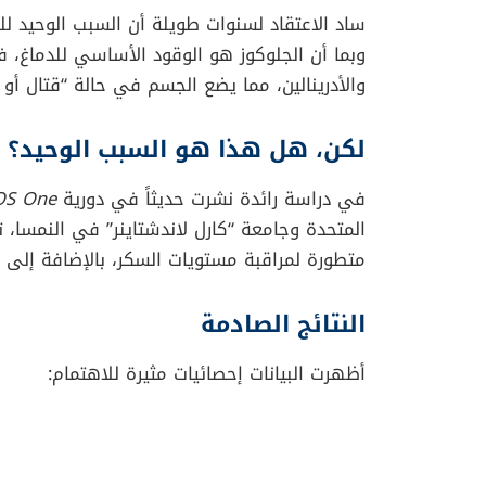
تحتاجه هو “شطيرة”؟ إذا كانت إجابتك نعم، ف
ببساطة تعاني من “الجوع العصبي”.
لطالما كان الرابط بين المعدة والمزاج معروفاً 
والغضب Angry) رسمياً إلى قاموس أك
كتلة من الأعصاب بسبب خلو معدته.
ما وراء انخفاض السكر
ساد الاعتقاد لسنوات طويلة أن السبب الوحيد ل
وبما أن الجلوكوز هو الوقود الأساسي للدماغ، فإ
والأدرينالين، مما يضع الجسم في حالة “قتال أو 
لكن، هل هذا هو السبب الوحيد؟