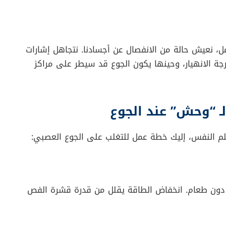
ارات الصادرة من أعضائك الداخلية (مثل دقات القلب،
مييز شعور الجوع مبكراً (“أنا جائع، لذا سأكون متوتراً
ر الجسدي عن رد الفعل العاطفي.
 بين شعور الجوع وبين مشاعر الغضب أو الانزعاج العام،
الأطفال”، بينما هم في الحقيقة جائعون فقط.
ى
“القشرة الجزيرية” (Insular Cortex)
دور المترجم؛ حيث
تستقبل إشارة الجوع من منطقة “الوطاء” (Hypothalamus)، وتقرر ما إذا كانت ستحولها إلى مجرد تنبيه
.
كبر للجوع العصبي؟
طفلك فجأة من اللعب بسلام إلى نوبة غضب وبكاء غير مبررة.
 بعد “الإدراك الداخلي” الكامل.