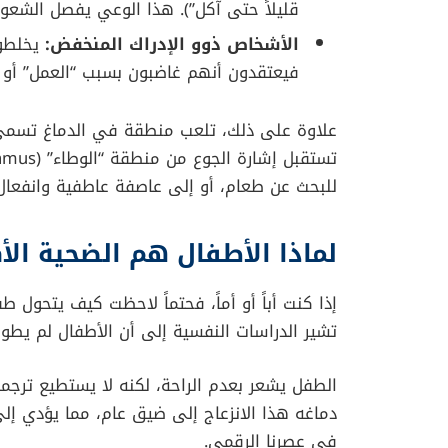
ارتبط الجوع بـ 37% من التباين في مشاعر الانفعال لدى المشاركين.
انخفاض السكر وحده
لم يكن كافياً
لتدهور
الحالة المزاجية ساءت بشكل ملحوظ فقط 
“
الحاسة السادسة
” لجسدك
هنا تكمن الإضافة الجوهرية التي يقدمها العلم ا
و”الجوع العصبي” هو عملية نفسية-عصبية تس
ما هو الإدراك الداخلي؟