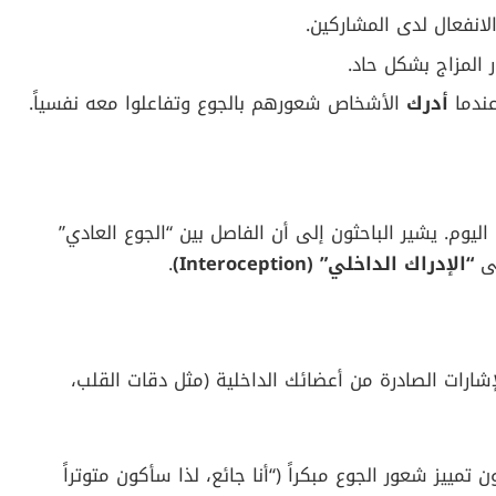
PL
، قرر باحثون من جامعة “أنجليا روسكين” في المملكة
المتحدة وجامعة “كارل لاندشتاينر” في النمسا، تتبع 90 شخصاً بالغاً لمدة 21 يوماً. استخدم الباحثون تقنيات
تطبيقات ذكية لتسجيل الحالة الشعورية لحظة بلحظة.
إعلان