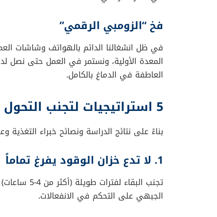
ببساطة، هو قدرة دماغك على قراءة وتفسير الإش
حركة الأمعاء، الجوع، والعطش).
الأشخاص ذوو الإدراك العالي:
يستطيعون ت
قليلاً حتى آكل”). هذا الوعي يفصل الشعو
الأشخاص ذوو الإدراك المنخفض:
يخلطون
فيعتقدون أنهم غاضبون بسبب “العمل” أو “
علاوة على ذلك، تلعب منطقة في الدماغ تسم
للبحث عن طعام، أو إلى عاصفة عاطفية وانفعال
لماذا الأطفال هم الضحية الأ
إذا كنت أباً أو أماً، فحتماً لاحظت كيف يتحول 
تشير الدراسات النفسية إلى أن الأطفال لم يطوروا