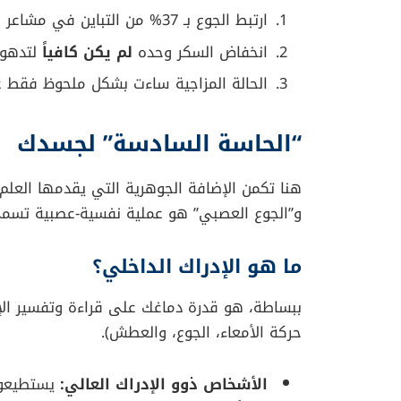
في دراسة رائدة نشرت حديثاً في دورية
OS One
متطورة لمراقبة مستويات السكر، بالإضافة إلى 
النتائج الصادمة
أظهرت البيانات إحصائيات مثيرة للاهتمام: