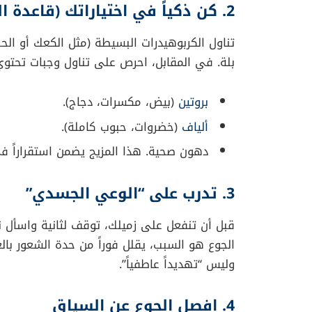
الطفل يشعر بعدم الراحة، لكنه لا يستطيع ترجمة 
دماغه هذا الانزعاج إلى ضيق عام، مما يؤدي إل
في عصرنا الرقمي.
فخ “الزومبي الرقمي”
في ظل انشغالنا الدائم بالهواتف وشاشات العمل
المعدة الأولية، ونستمر في العمل حتى نصل لدر
العاطفة في الدماغ بالكامل.
5 استراتيجيات لتجنب التحول لـ “وحش” عند الجوع
بناءً على نتائج الدراسة ونصائح خبراء التغذية
1. لا تدع خزان الوقود يفرغ تماماً