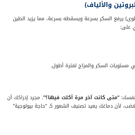
هذا الشعور إلى جملة “أنا جائع”. بدلاً من ذلك، يترجم
ى نوبات الغضب. وللأسف، نحن البالغين نقع في الفخ نفسه
، نعيش حالة من الانفصال عن أجسادنا. نتجاهل إشارات
جة الانهيار، وحينها يكون الجوع قد سيطر على مراكز
 وعلم النفس، إليك خطة عمل للتغلب على الجوع العصبي: