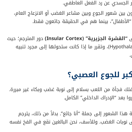
 المزاج بشكل حاد.
عندما
أدرك
الأشخاص شعورهم بالجوع وتفاعلوا معه نفسياً.
ليوم. يشير الباحثون إلى أن الفاصل بين “الجوع العادي”
مى
“الإدراك الداخلي” (Interoception)
.