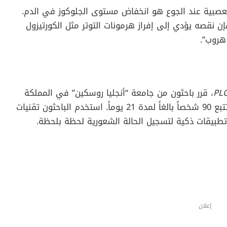
أنت لست وحدك، ولست مجرد شخص سيئ الطباع؛ أنت
بالفطرة لدى البشر، لكن العلم الحديث قرر أن يغوص أعمق. لم
يعد الأمر مجرد تكهنات، ففي عام 2018، أُضيف مصطلح “Hangry” (الذي يجمع بين كلمتي الجوع Hunger
سفورد، ليصف تلك الحالة التي يتحول فيها الشخص الهادئ إلى
لعصبية عند الجوع هو انخفاض مستوى الجلوكوز في الدم.
ن نقصه يؤدي إلى إفراز هرمونات التوتر مثل الكورتيزول
هروب”.