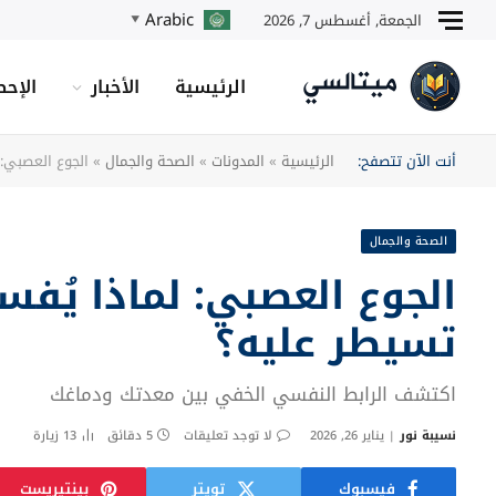
Arabic
الجمعة, أغسطس 7, 2026
▼
الرئيسية
الأخبار
الإحص
أنت الآن تتصفح:
الرئيسية
»
المدونات
»
الصحة والجمال
»
الجوع العصبي: 
الصحة والجمال
الجوع العصبي: لماذا يُف
تسيطر عليه؟
اكتشف الرابط النفسي الخفي بين معدتك ودماغك
نسيبة نور
يناير 26, 2026
لا توجد تعليقات
5 دقائق
13
زيارة
فيسبوك
تويتر
بينتيريست