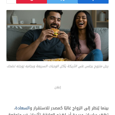
رجل متزوج يجلس على الأريكة يأكل الوجبات السريعة وبجانبه زوجته تضحك
إعلان