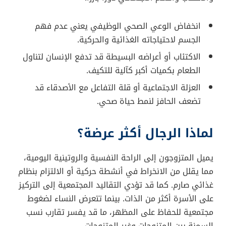
لكن اللافت أن الرجال المتزوجين كانت احتمالية
إصابتهم بالسمنة أعلى بثلاث مرات من الرجال غير
المتزوجين.
تأثير الزواج على الوزن
أظهرت الدراسة أن الزواج يزيد من احتمالية اكتساب الوزن،
خاصة عند الرجال بنسبة 62%. أما النساء المتزوجات، فقد
بلغت النسبة لديهن 39%. وعند المقارنة بالأشخاص غير
المتزوجين، ظهر الفرق بوضوح، مما يعزز نظرية أن الزواج
قد يكون مرتبطًا بسلوكيات غذائية أقل انضباطًا ونشاط
بدني أقل.
أسباب خفية وراء زيادة الوزن
الزواج ليس العامل الوحيد، بل يلعب
الوعي الصحي
والاكتئاب والدعم الاجتماعي دورًا بارزًا.