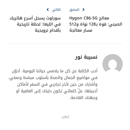
صحيح. الوعي، المتابعة الصحية، والدعم الاجتماعي المتبادل
بين الزوجين يمكن أن يحوّل هذه الإحصائيات السلبية إلى
فرصة للتحول الإيجابي.
أسئلة وأجوبة متداولة حول الرجل
المتزوج والسمنة:
هل الرجل المتزوج أكثر عرضة للسمنة؟
نعم، وفقًا لدراسة حديثة، تزداد احتمالية إصابة الرجل
المتزوج بالسمنة بثلاثة أضعاف مقارنة بالعازب.
ما العلاقة بين الزواج وزيادة الوزن؟
غالبًا ما يؤدي الزواج إلى نمط حياة أقل حركة، وعادات
غذائية غير منضبطة، مما يزيد من فرص السمنة.