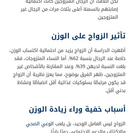
على الصحة الجسدية، خصوصًا لدى الرجال. في مفارقة
ملفتة، يبدو أن الرجل المتزوج قد يكون أكثر عرضة للإصابة
بالسمنة بثلاثة أضعاف مقارنة بنظيره الأعزب، رغم ما يشعر
به من رضا وسعادة في حياته الزوجية.
نتائج دراسة ECO 2025
عرضت نتائج دراسة حديثة في مؤتمر السمنة الأوروبي
“ECO 2025” الذي يُعقد في إسبانيا، حيث حلل فريق من
العلماء البولنديين بيانات أكثر من 2400 شخص تتراوح
أعمارهم حول 50 عامًا. النتائج كانت مفاجئة:
35.3% من المشاركين لديهم وزن طبيعي.
38.3% يعانون من زيادة الوزن.
26.4% يعانون من السمنة.