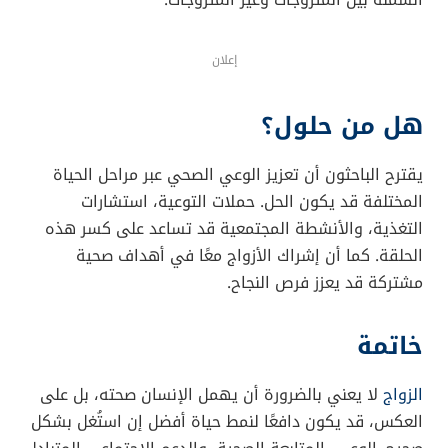
انخفاض الوعي الصحي الوظيفي يعني عدم فهم
الجسم لاحتياجاته الغذائية والحركية.
الاكتئاب أو أعراضه البسيطة قد تدفع الإنسان لتناول
الطعام بكميات أكبر كآلية للتكيف.
العزلة الاجتماعية أو قلة التفاعل مع الأصدقاء قد
تضعف الحافز لنمط حياة صحي.
لماذا الرجال أكثر عرضة؟
يميل المتزوجون إلى الراحة النفسية والروتينية اليومية،
مما يقلل من الانخراط في أنشطة حركية أو الالتزام بنظام
غذائي صارم. كما قد تؤدي التقاليد المجتمعية إلى التركيز
على الأسرة أكثر من الذات. بينما تتعرض النساء لضغوط
مجتمعية للحفاظ على المظهر، ما قد يفسر تقارب نسب
السمنة بين المتزوجات وغير المتزوجات.