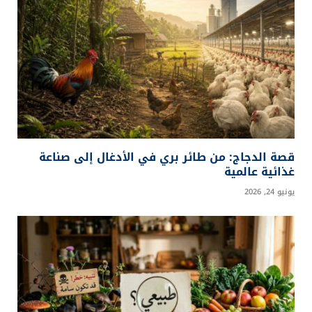
السابق
التالي
معالج Hygon C86-5G
سورلوث يسجل أسرع هاتريك
الصيني: قوة بـ128 نواة و512
في الليغا: لحظة تاريخية
مسار معالجة
بأقدام نرويجية
نسيبة نور
أحب الكتابة عن كل ما يلامس حياتنا اليومية. أدوّن
في مواضيع الجمال والصحة بأسلوب مبسّط وعملي،
وأشارك من حين لآخر تجاربي في السفر لأماكن
أحببتها، علّ كلماتي تكون دليلك إلى العافية أو
وجهتك القادمة.
إعلان