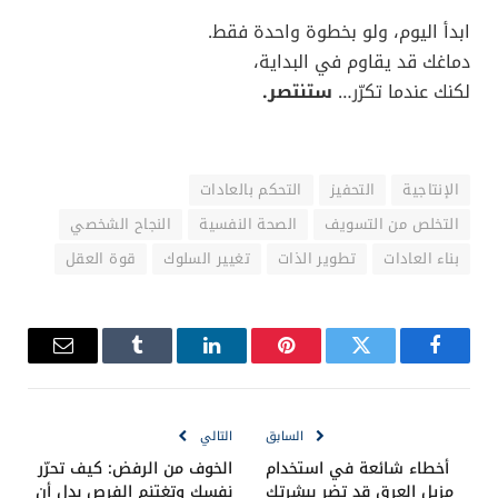
ابدأ اليوم، ولو بخطوة واحدة فقط.
دماغك قد يقاوم في البداية،
لكنك عندما تكرّر…
ستنتصر.
الإنتاجية
التحفيز
التحكم بالعادات
التخلص من التسويف
الصحة النفسية
النجاح الشخصي
بناء العادات
تطوير الذات
تغيير السلوك
قوة العقل
فيسبوك
تويتر
بينتيريست
لينكدإن
Tumblr
البريد
الإلكترو
السابق
التالي
أخطاء شائعة في استخدام
الخوف من الرفض: كيف تحرّر
مزيل العرق قد تضر ببشرتك
نفسك وتغتنم الفرص بدل أن