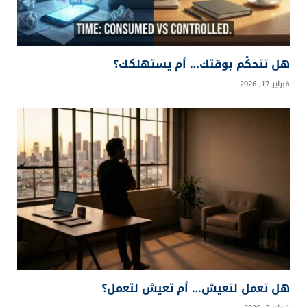
هل تتحكّم بوقتك… أم يستهلكك؟
فبراير 17, 2026
هل تعمل لتعيش… أم تعيش لتعمل؟