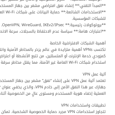
**المبدأ التقني:** إنشاء نفق افتراضي مشفر بين جهاز المستخد
**الاست
للشبكات المؤسسية.
**بروتوكولات رئيسية:** OpenVPN, WireGuard, IKEv2/IPsec.
**اعتبارات هامة:** سياسة عدم الاحتفاظ بالسجلات، سرعة الاتصال
أهمية الشبكات الافتراضية الخاصة
تكتسب VPNs أهمية متزايدة في عالم يزخر بالمخاطر الأمن
كمزودي خدمة الإنترنت أو المتسللين، من تتبع الأنشطة أو اعتراض
استخدام شبكات Wi-Fi العامة غير الآمنة، مما يقلل مخاطر سرقة الهوية والبيانات.
آلية عمل VPN
العملية إخفاء هوية المستخدم ومستوى عالٍ من الخصوصية أثناء
تطبيقات واستخدامات VPN
تتجاوز استخدامات VPN مجرد حماية الخصوصية الش