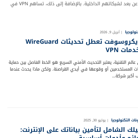
كما أنها أداة أساسية للشركات لتمكين الوصول الآمن للموظفين عن بعد لشبكاتهم الداخلية. بالإضافة إلى ذلك، تساهم VPN في
نولوجيا
أبريل 9, 2026
مايكروسوفت تعطل تحديثات WireGuard
مات VPN
الم التقنية، يعتبر التحديث الأمني السريع هو الخط الفاصل بين حماية
نات المستخدمين أو وقوعها في أيدي القراصنة. ولكن ماذا يحدث عندما
 أكبر شركة…
ات التكنولوجيا
يوليو 30, 2025
يلك الشامل لتأمين بياناتك على الإنترنت:
ائح وأدوات أساسية