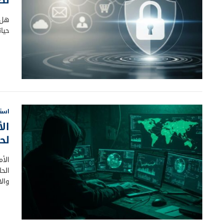
حيات
استط
ال
لحم
الأ
الحا
وال