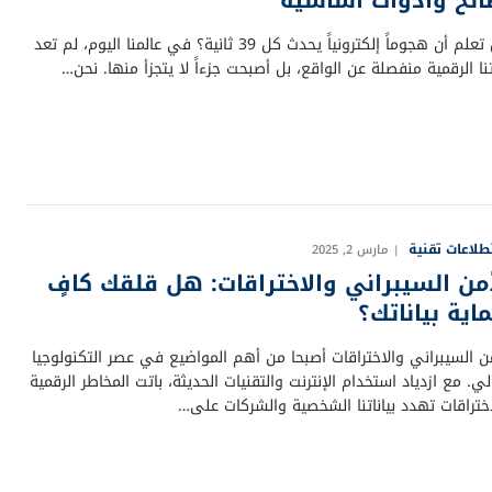
هل تعلم أن هجوماً إلكترونياً يحدث كل 39 ثانية؟ في عالمنا اليوم، لم تعد
نا الرقمية منفصلة عن الواقع، بل أصبحت جزءاً لا يتجزأ منها. نحن…
لاعات تقنية
مارس 2, 2025
أمن السيبراني والاختراقات: هل قلقك كافٍ
اية بياناتك؟
من السيبراني والاختراقات أصبحا من أهم المواضيع في عصر التكنولوجيا
لي. مع ازدياد استخدام الإنترنت والتقنيات الحديثة، باتت المخاطر الرقمية
اختراقات تهدد بياناتنا الشخصية والشركات على…