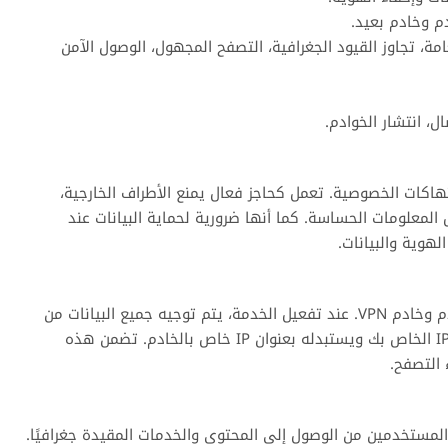
م وخادم بعيد.
خدامات الشائعة:** حماية البيانات على شبكات Wi-Fi العامة، تجاوز القيود الجغرافية، التصفح المجهول، الوصول الآمن
، انتشار الخوادم.
ية وانتهاكات الخصوصية. تعمل كحاجز فعال يمنع الأطراف الخارجية،
 المعلومات الحساسة. كما أنها ضرورية لحماية البيانات عند
تعتمد آلية عمل VPN على إنشاء “نفق” مشفر بين جهاز المستخدم وخادم VPN. عند تفعيل الخدمة، يتم توجيه جميع البيانات من
جهازك عبر هذا النفق الآمن إلى خادم VPN، والذي يخفي عنوان IP الخاص بك ويستبدله بعنوان IP خاص بالخادم. تضمن هذه
 التصفح.
خصية. تمكن المستخدمين من الوصول إلى المحتوى والخدمات المقيدة جغرافيًا.