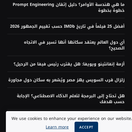
ما هي هندسة الأوامر؟ دليل إتقان Prompt Engineering
خطوة بخطوة
أفضل 25 فيلماً في تاريخ IMDb حسب تقييم الجمهور 2026
أي دول العالم يعتقد سكانها أنها تسير في الاتجاه
الصحيح؟
أزمة إنفانتينو ويويفا: هل يقترب رئيس فيفا من الرحيل؟
زلزال قرب السويس يهز مصر ويُشعر به سكان دول مجاورة
هل تحتاج إلى البرمجة لتعلم الذكاء الاصطناعي؟ الإجابة
حسب هدفك
كيف تتعلم الذكاء الاصطناعي من الصفر؟ خريطة طريق
We use cookies to enhance your experience on our website
كاملة للمبتدئين
Learn more
ACCEPT