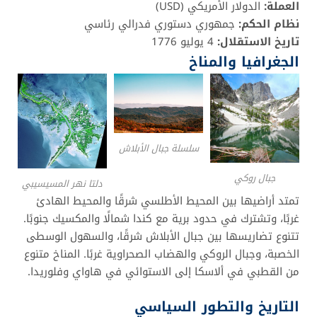
العملة:
الدولار الأمريكي (USD)
نظام الحكم:
جمهوري دستوري فدرالي رئاسي
تاريخ الاستقلال:
4 يوليو 1776
الجغرافيا والمناخ
سلسلة جبال الأبلاش
جبال روكي
دلتا نهر المسيسيبي
تمتد أراضيها بين المحيط الأطلسي شرقًا والمحيط الهادئ
غربًا، وتشترك في حدود برية مع كندا شمالًا والمكسيك جنوبًا.
تتنوع تضاريسها بين جبال الأبلاش شرقًا، والسهول الوسطى
الخصبة، وجبال الروكي والهضاب الصحراوية غربًا. المناخ متنوع
من القطبي في ألاسكا إلى الاستوائي في هاواي وفلوريدا.
التاريخ والتطور السياسي