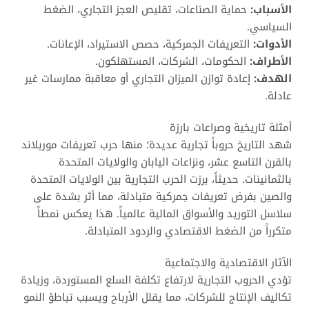
الأسباب:
حماية الصناعات، تقليص العجز التجاري، الضغط
السياسي.
الأدوات:
التعريفات الجمركية، حصص الاستيراد، الإعانات.
الأطراف:
الحكومات، الشركات، المستهلكون.
الهدف:
إعادة توازن الميزان التجاري أو معاقبة ممارسات غير
عادلة.
أمثلة تاريخية وصراعات بارزة
شهد التاريخ حروباً تجارية عديدة؛ منها حرب تعريفات موريلاند
بالقرن التاسع عشر، ونزاعات اليابان والولايات المتحدة
بالثمانينات. حديثاً، برزت الحرب التجارية بين الولايات المتحدة
والصين بفرض تعريفات جمركية متبادلة، مما أثر بشدة على
سلاسل التوريد والأسواق المالية عالمياً. هذا يعكس نمطاً
متكرراً من الضغط الاقتصادي والردود المتبادلة.
الآثار الاقتصادية والاجتماعية
تؤدي الحروب التجارية لارتفاع تكلفة السلع المستوردة، وزيادة
تكاليف الإنتاج للشركات، مما يقلل الأرباح ويسبب تباطؤ النمو