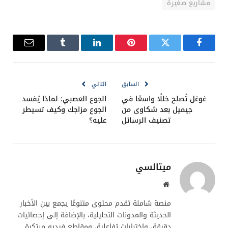
مشاريع صغيرة
فيسبوك
تويتر
بينتيريست
لينكدإن
Tumblr
البريد
الإلكترو
السابق
التالي
غوغل تُصلح خللًا واسعًا في
الجوع العصبي: لماذا يُفسد
جيميل بعد شكاوى من
الجوع مزاجك وكيف تسيطر
تصنيف الرسائل
عليه؟
ميتالسي
موقع
الويب
منصة شاملة تقدم محتوى متنوعًا يجمع بين الأخبار
الحديثة والمدونات التحليلية، بالإضافة إلى إحصائيات
دقيقة، واختبارات تفاعلية، ومقاطع فيديو مبتكرة.