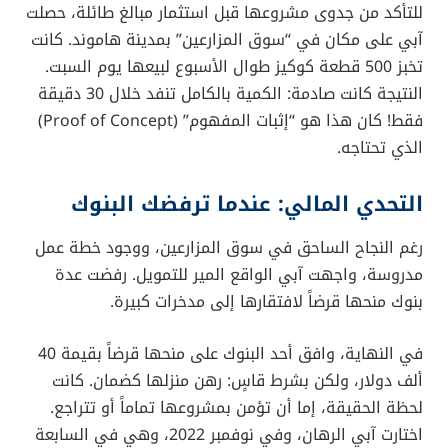
للتأكد من جدوى مشروعها قبل استثمار مبالغ طائلة، حصلت
آبي على مكان في “سوق المزارعين” بمدينة هاموند. كانت
تخبز 500 قطعة كوكيز طوال الأسبوع لبيعها يوم السبت.
النتيجة كانت صادمة: الكمية بالكامل تنفد خلال 30 دقيقة
فقط! كان هذا هو “إثبات المفهوم” (Proof of Concept)
الذي تحتاجه.
التحدي المالي: عندما ترفضك البنوك
رغم النجاح الساحق في سوق المزارعين، ووجود خطة عمل
مدروسة، واجهت آبي الواقع المير للتمويل. رفضت عدة
بنوك منحها قرضاً لافتقارها إلى مدخرات كبيرة.
في النهاية، وافق أحد البنوك على منحها قرضاً بقيمة 40
ألف دولار، ولكن بشرط قاسٍ: رهن منزلها كضمان. كانت
لحظة الحقيقة، إما أن تؤمن بمشروعها تماماً أو تتراجع.
اختارت آبي الرهان، وفي نوفمبر 2022، وهي في السابعة