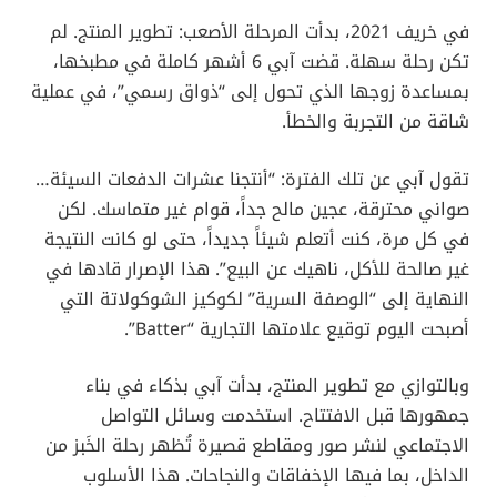
في خريف 2021، بدأت المرحلة الأصعب: تطوير المنتج. لم
تكن رحلة سهلة. قضت آبي 6 أشهر كاملة في مطبخها،
بمساعدة زوجها الذي تحول إلى “ذواق رسمي”، في عملية
شاقة من التجربة والخطأ.
تقول آبي عن تلك الفترة: “أنتجنا عشرات الدفعات السيئة…
صواني محترقة، عجين مالح جداً، قوام غير متماسك. لكن
في كل مرة، كنت أتعلم شيئاً جديداً، حتى لو كانت النتيجة
غير صالحة للأكل، ناهيك عن البيع”. هذا الإصرار قادها في
النهاية إلى “الوصفة السرية” لكوكيز الشوكولاتة التي
أصبحت اليوم توقيع علامتها التجارية “Batter”.
وبالتوازي مع تطوير المنتج، بدأت آبي بذكاء في بناء
جمهورها قبل الافتتاح. استخدمت وسائل التواصل
الاجتماعي لنشر صور ومقاطع قصيرة تُظهر رحلة الخَبز من
الداخل، بما فيها الإخفاقات والنجاحات. هذا الأسلوب