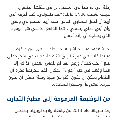
رحلة آبي لم تبدأ في المطبخ، بل في عقلها الطموح.
صرحت لشبكة CNBC قائلة: “منذ طفولتي، كنت أعرف أنني
أريد أن أعمل لحسابي الخاص. كنت أريد التحكم في وقتي،
وأن أبني دخلي بنفسي”. هذا الدافع الداخلي هو الوقود
الذي يحتاجه أي رائد أعمال.
نما شغفها غير المباشر بعالم الحلويات في سن مبكرة.
فبينما كانت في عمر 16 إلى 20 عاماً، عملت في متجر محلي
لبيع “الكب كيك”. ورغم أنها لم تلمس العجين آنذاك، إلا
أنها وقعت في حب “أجواء” المكان. لقد سحرتها فكرة أن
الطعام يمكن أن يكون أكثر من مجرد وجبة؛ يمكن أن يكون
تجربة، مشروعاً، ومصدراً للسعادة.
من الوظيفة المرموقة إلى مطبخ التجارب
بعد تخرجها عام 2018 من جامعة ولاية لويزيانا بتخصص