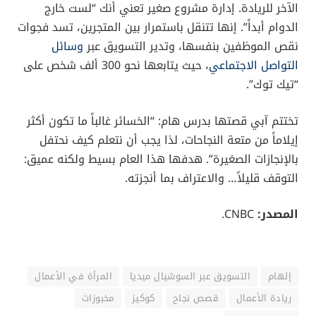
الآخر للريادة. إدارة مشروع صغير تعني أنك “لست خارج
الدوام أبداً”. إنها تتنقل باستمرار بين المتجرين، تسد فجوات
نقص الموظفين بنفسها، وتدير التسويق عبر
وسائل
التواصل الاجتماعي
، حيث يتابعها نحو 300 ألف شخص على
“تيك توك”.
تختتم آبي قصتها بدرس هام: “الخسائر غالباً ما تكون أكثر
إيلاماً من متعة النجاحات، لذا يجب أن نتعلم كيف نحتفل
بالإنجازات الصغيرة”. هدفها هذا العام بسيط ولكنه عميق:
التوقف قليلاً… والاعتراف بما أنجزته.
المصدر:
CNBC.
إلهام
التسويق عبر السوشيال ميديا
المرأة في الأعمال
ريادة الأعمال
قصص نجاح
كوكيز
مخبوزات