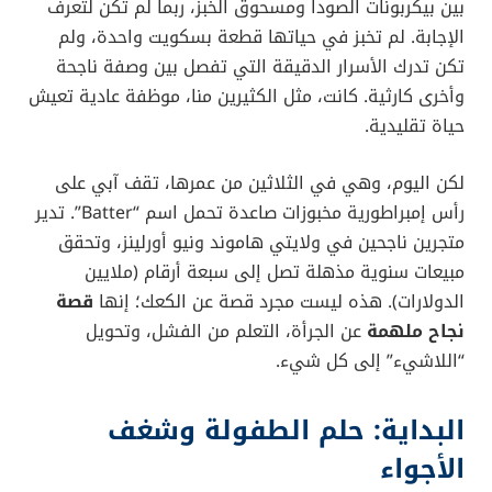
بين بيكربونات الصودا ومسحوق الخبز، ربما لم تكن لتعرف
الإجابة. لم تخبز في حياتها قطعة بسكويت واحدة، ولم
تكن تدرك الأسرار الدقيقة التي تفصل بين وصفة ناجحة
وأخرى كارثية. كانت، مثل الكثيرين منا، موظفة عادية تعيش
حياة تقليدية.
لكن اليوم، وهي في الثلاثين من عمرها، تقف آبي على
رأس إمبراطورية مخبوزات صاعدة تحمل اسم “Batter”. تدير
متجرين ناجحين في ولايتي هاموند ونيو أورلينز، وتحقق
مبيعات سنوية مذهلة تصل إلى سبعة أرقام (ملايين
الدولارات). هذه ليست مجرد قصة عن الكعك؛ إنها
قصة
نجاح ملهمة
عن الجرأة، التعلم من الفشل، وتحويل
“اللاشيء” إلى كل شيء.
البداية: حلم الطفولة وشغف
الأجواء