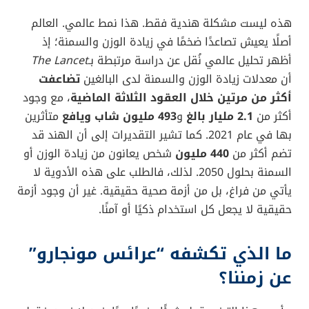
هذه ليست مشكلة هندية فقط. هذا نمط عالمي. العالم
أصلًا يعيش تصاعدًا ضخمًا في زيادة الوزن والسمنة؛ إذ
أظهر تحليل عالمي نُقل عن دراسة مرتبطة بـ
The Lancet
أن معدلات زيادة الوزن والسمنة لدى البالغين
تضاعفت
أكثر من مرتين خلال العقود الثلاثة الماضية
، مع وجود
أكثر من
2.1 مليار بالغ
و
493 مليون شاب ويافع
متأثرين
بها في عام 2021. كما تشير التقديرات إلى أن الهند قد
تضم أكثر من
440 مليون
شخص يعانون من زيادة الوزن أو
السمنة بحلول 2050. لذلك، فالطلب على هذه الأدوية لا
يأتي من فراغ، بل من أزمة صحية حقيقية. غير أن وجود أزمة
حقيقية لا يجعل كل استخدام ذكيًا أو آمنًا.
ما الذي تكشفه “عرائس مونجارو”
عن زمننا؟