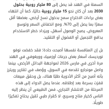
السمنة في الهند قد يصل إلى
80 مليار روبية بحلول
2030
بعد أن كان نحو
15 مليار روبية
حاليًا، كما أن انتهاء
بعض براءات الاختراع سمح بدخول نسخ أرخص، بعضها أقل
سعرًا بما يصل إلى 70%. ومع انخفاض السعر وتوسع
المعروض، يصبح الوصول أسهل، ويزداد خطر الاستخدام
بدافع التجميل أو الفضول أو التقليد.
بل إن المنافسة نفسها أصبحت حادة؛ فقد خفضت نوفو
نورديسك أسعار بعض جرعات أوزمبيك وويغوفي في الهند
مرة أخرى في مارس 2026 لمواجهة البدائل الأرخص، بينما
واصل مونجارو تقدمه في السوق، ووُصف في تقارير رويترز
بأنه أصبح من أكثر الأدوية طلبًا هناك، بل وحقق مبيعات
قفزت بسرعة بعد إطلاقه. عندما يصل الدواء إلى هذه
المرحلة من الانتشار التجاري، فمن الطبيعي أن ينظر إليه
الناس كخيار متاح وسريع، لا كقرار طبي ثقيل يحتاج تفكيرًا
طويلًا.