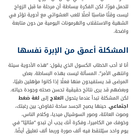
للحمل فورًا، لكن الفكرة ببساطة أن مرحلة ما قبل الزواج
ليست وقتًا مناسبًا أصلًا للعب العشوائي مع أدوية تؤثر في
الشهية والاستقلاب والهرمونات اليومية من دون متابعة
واضحة.
المشكلة أعمق من الإبرة نفسها
أنا لا أحب الخطاب الكسول الذي يقول: “هذه الأدوية سيئة
وانتهى الأمر”. المسألة ليست بهذه البساطة. بعض
المرضى قد يستفيدون منها فعلًا إذا كانوا مؤهلين طبيًا،
وبعضهم قد يرى نتائج حقيقية تحسن صحته وجودة حياته.
لكن المشكلة تبدأ عندما يتحول
العلاج
إلى
لغة ضغط
اجتماعي
. حينها يصبح الجسد ساحة تفاوض: بين رغبتك،
وصوت العائلة، وصور السوشيال ميديا، وكلام الناس،
وخوفك من الكاميرا، وفكرة أنك يجب أن تبدو “مثاليًا” في
يوم واحد سيُلتقط فيه ألف صورة وربما ألف تعليق أيضًا.