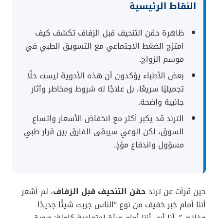
النقاط الرئيسية
ظاهرة حقن التنحيف قبل الزفاف تكشف كيف
امتزج الضغط الاجتماعي مع التسويق الطبي في
موسم الزواج.
بعض الأطباء يؤكدون أن هذه الأدوية ليست حلًا
تجميليًا سريعًا، بل علاجًا له شروط ومخاطر وآثار
جانبية واضحة.
الترند قد يكبر أكثر مع انخفاض الأسعار واتساع
السوق، لكن الوعي سيبقى الفارق بين قرار طبي
مسؤول واندفاع مؤذٍ.
حين قرأت عن ترند
حقن التنحيف قبل الزفاف
، لم أشعر
أننا أمام خبر خفيف من نوع “الناس جربت شيئًا جديدًا
وخلاص”. أنا أرى أننا أمام مرآة اجتماعية كاملة: صورة