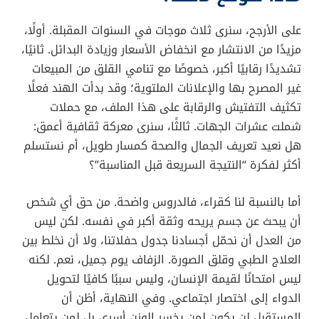
على الأرجح، سنرى ثلاث موجات في السنوات المقبلة. أولًا،
مزيدًا من الانتشار مع انخفاض الأسعار وزيادة البدائل. ثانيًا،
تشديدًا رقابيًا أكبر، خصوصًا مع تنامي القلق من المبيعات
غير المصرح بها والإعلانات الملتوية؛ وقد بدأت الهند فعلًا
تكثيف التفتيش والرقابة على هذا الملف، مع حملات
شملت عشرات الجهات. ثالثًا، سنرى معركة ثقافية أعمق:
هل نعيد تعريف الجمال والصحة كمسار طويل، أم نستسلم
أكثر لفكرة “النتيجة السريعة قبل المناسبة”؟
أما بالنسبة لنا كقراء، فالدروس واضحة. من حق أي شخص
أن يبحث عن جسم يريحه وثقة أكبر في نفسه. لكن ليس
من العدل أن نحمّل أجسادنا جدول حفلاتنا، ولا أن نخلط بين
العلاج الطبي وقلق الصورة. الزفاف يوم جميل، نعم. لكنه
ليس امتحانًا لقيمة الإنسان، وليس سببًا كافيًا لتحويل
الدواء إلى اختصار اجتماعي. وفي النهاية، أظن أن
المستقبل لن يكون لمن يخسر الوزن أسرع، بل لمن يتعامل