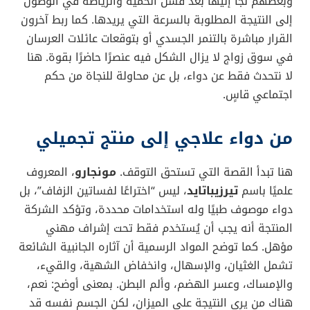
وبعضهم لجأ إليها بعد فشل الحمية والرياضة في الوصول
إلى النتيجة المطلوبة بالسرعة التي يريدها. كما ربط آخرون
القرار مباشرة بالتنمر الجسدي أو بتوقعات عائلات العرسان
في سوق زواج لا يزال الشكل فيه عنصرًا حاضرًا بقوة. هنا
لا نتحدث فقط عن دواء، بل عن محاولة للنجاة من حكم
اجتماعي قاسٍ.
من دواء علاجي إلى منتج تجميلي
هنا تبدأ القصة التي تستحق التوقف.
مونجارو
، المعروف
علميًا باسم
تيرزيباتايد
، ليس “اختراعًا لفساتين الزفاف”، بل
دواء موصوف طبيًا وله استخدامات محددة، وتؤكد الشركة
المنتجة أنه يجب أن يُستخدم فقط تحت إشراف مهني
مؤهل. كما توضح المواد الرسمية أن آثاره الجانبية الشائعة
تشمل الغثيان، والإسهال، وانخفاض الشهية، والقيء،
والإمساك، وعسر الهضم، وألم البطن. بمعنى أوضح: نعم،
هناك من يرى النتيجة على الميزان، لكن الجسم نفسه قد