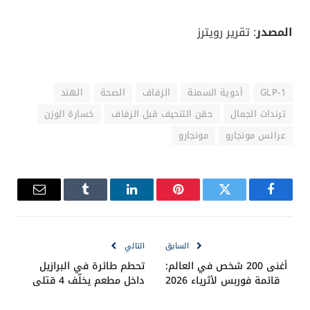
المصدر
: تقرير رويترز
GLP-1
أدوية السمنة
الزفاف
الصحة
الهند
ترندات الجمال
حقن التنحيف قبل الزفاف
خسارة الوزن
عرائس مونجارو
مونجارو
فيسبوك
تويتر
بينتيريست
لينكدإن
Tumblr
البريد
الإلكترو
السابق
التالي
أغنى 200 شخص في العالم:
تحطم طائرة في البرازيل
قائمة فوربس لأثرياء 2026
داخل مطعم يخلّف 4 قتلى