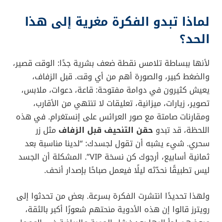
لماذا تبدو الفكرة مغرية إلى هذا
الحد؟
لأنها ببساطة تلامس نقطة ضعف بشرية جدًا: الوقت قصير،
والضغط كبير، والصورة أهم من أي وقت. قبل الزفاف،
يعيش كثيرون في دوامة مفتوحة: قاعة، دعوات، ملابس،
تصوير، زيارات، ميزانية، تعليقات لا تنتهي من الأقارب،
ومقارنات صامتة مع صور العرائس على إنستغرام. في هذه
اللحظة، قد تبدو
حقن التنحيف قبل الزفاف
مثل زر
سحري. شيء يشبه أن تقول لجسدك: “لدينا مناسبة بعد
ثمانية أسابيع، أرجوك كن نسخة VIP”. المشكلة أن الجسد
ليس تطبيقًا نحدّثه ليلًا فيعمل صباحًا بإصدار أنحف.
ولهذا تحديدًا انتشرت الفكرة بسرعة. بعض من تحدثوا إلى
رويترز قالوا إن هذه الأدوية منحتهم شعورًا أكبر بالثقة،