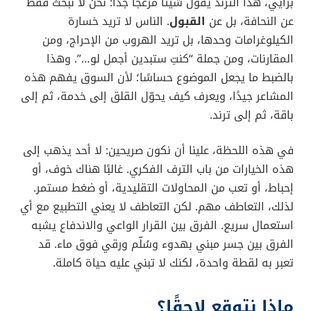
برأيي، هذا الترند يقول شيئًا مزعجًا جدًا: نحن لا نبحث فقط
عن النحافة، بل عن
القبول
. الناس لا تريد خسارة
الكيلوغرامات وحدها، بل تريد الهروب من الإحراج، ومن
المقارنات، ومن جملة “كنتِ ستبدين أجمل لو…”. وهذا
بالضبط ما يجعل الموضوع حساسًا؛ لأن السوق يفهم هذه
المشاعر جيدًا، ويعرف كيف يحوّل القلق إلى خدمة، ثم إلى
باقة، ثم إلى ترند.
في هذه اللحظة، علينا أن نكون صريحين: لا أحد يذهب إلى
هذه الخيارات من باب الترف الفكري. غالبًا هناك خوف، أو
إحباط، أو تعب من المحاولات التقليدية، أو ضغط مستمر.
لذلك، التعاطف مهم. لكن التعاطف لا يعني التطبيع مع أي
استعمال سريع. الفرق بين القرار الواعي والاندفاع يشبه
الفرق بين جسر مبني بهدوء وسُلّم ورقي فوق ماء. قد
تعبر به لقطة واحدة، لكنك لا تبني عليه حياة كاملة.
ماذا نتوقع لاحقًا؟