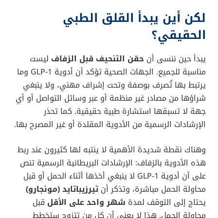
لكن أين يبدأ القلق الطبي
الحقيقي؟
يبدأ حين ننسى أن
حقن التنحيف قبل الزفاف
ليست
مناسبة للجميع. الجهات الصحية تؤكد أن أدوية GLP-1 وما
يرتبط بها تُصرف بوصفة وتحت إشراف مهني، ولا ينبغي
شراؤها من مصادر غير منظمة أو عبر وسائل التواصل أو أي
جهة لا تسبقها استشارة طبية حقيقية. كما تحذر
الإرشادات الرسمية من الأدوية المقلدة أو غير المصرح بها.
وهناك نقطة شديدة الأهمية لا ينتبه لها كثيرون عند ربط
هذه الأدوية بالزفاف: الإرشادات البريطانية الرسمية تنص
على أن أدوية GLP-1 لا ينبغي أخذها أثناء الحمل أو قبل
محاولة الحمل مباشرة، وتذكر أن
تيرزيباتايد (مونجارو)
يحتاج إلى التوقف لمدة
شهر واحد على الأقل
قبل
محاولة الحمل. هذا لا يعني أن كل من تتزوج ستخطط