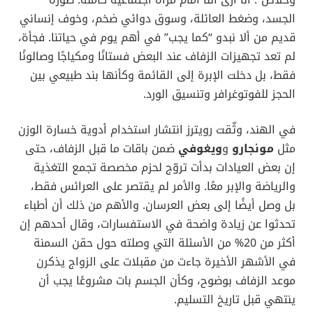
الجسد، وضغط العائلة، وسوق دوائي ضخم، وخوف إنساني
قديم من ألا نبدو “كما يجب” في أهم يوم في حياتنا. فجأة،
لم تعد تجهيزات الزفاف عند البعض فستانًا ومكياجًا وصالونًا
فقط، بل دخلت الإبرة إلى القائمة وكأنها بند طبيعي بين
الحجز للفوتوغرافر وتنسيق الورد.
في الهند، وثّقت رويترز انتشار استخدام أدوية خسارة الوزن
مثل
مونجارو
و
ويغوفي
ضمن باقات ما قبل الزفاف، حتى
إن بعض العيادات بدأت تروّج لحزم مخصصة تجمع التغذية
والرياضة والإبر معًا. والأمر لم يقتصر على العرائس فقط،
بل وصل أيضًا إلى بعض العرسان. والأهم من ذلك أن أطباء
تحدثوا عن زيادة واضحة في الاستفسارات، وقال أحدهم إن
أكثر من 20% من الأسئلة التي وصلته حول حقن السمنة
في الأشهر الأخيرة جاءت من مقبلات على الزواج يذكرن
موعد الزفاف بوضوح، وكأن الجسم بات مشروعًا يجب أن
ينتهي قبل تاريخ التسليم.