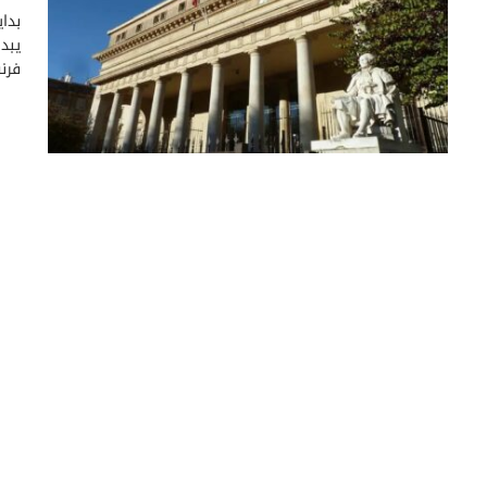
بدا
يبد
فرن