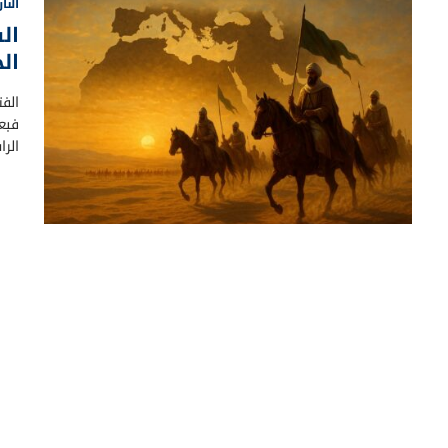
التا
ال
ال
الف
الر