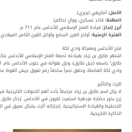
الأصل:
أمازيغي (بربري).
المهنة:
قائد عسكري، ووالٍ (حاكم).
أبرز إنجاز:
قيادة الفتح الإسلامي للأندلس عام 711 م.
الفترة الزمنية:
أواخر القرن السابع وأوائل القرن الثامن الميلادي.
فتح الأندلس ومعركة وادي لكة
اشتهر طارق بن زياد بقيادته لحملة الفتح الإسلامي للأندلس بتك
وادي لكة الفاصلة، وحقق نصراً ساحقاً رغم تفوق جيش القوط عددا
الإرث والتأثير
لا يزال اسم طارق بن زياد مرتبطاً بأحد أهم التحولات التاريخية ف
زرع بذور حضارة مزدهرة استمرت لقرون في الأندلس. يُذكر طارق ك
التخطيط والقيادة الاستراتيجية. إنجازاته أثرت بشكل عميق في ا
الذاكرة التاريخية.