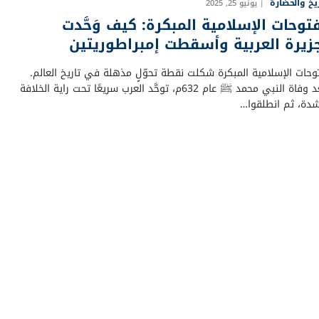
ريخ والحضارة
يونيو 25, 2025
فتوحات الإسلامية المبكرة: كيف وَحَّدت
جزيرة العربية وأسقطت إمبراطوريتين
توحات الإسلامية المبكرة شكلت نقطة تحوّلٍ مذهلة في تاريخ العالم.
فبعد وفاة النبي محمد ﷺ عام 632م، توحَّد العرب سريعًا تحت راية الخلافة
اشدة، ثم انطلقوا…