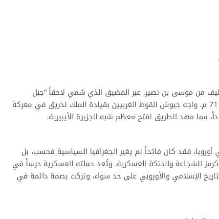
ليف من موسى بن نصير. عبر المضيق الذي سُمي لاحقاً “جبل
طارق” باسمه (جبل طارق)، ونزل بقواته في جنوب الأندلس عام 711 م. واجه جيوش القوط الغربيين بقيادة الملك لذريق في معركة
ً، مما مهد الطريق لفتح معظم شبه الجزيرة الأيبيرية.
ي أوروبا، فقد كان فاتحاً لم يغير الجغرافيا السياسية فحسب، بل
رمز للشجاعة والحنكة العسكرية، وتُعد حملته العسكرية درساً في
لتاريخ الإسلامي والأوروبي على حد سواء، وتركت بصمة دائمة في