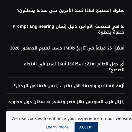
سلوك القطيع: لماذا نقلد الآخرين حتى عندما يخطئون؟
ما هي هندسة الأوامر؟ دليل إتقان Prompt Engineering
خطوة بخطوة
أفضل 25 فيلماً في تاريخ IMDb حسب تقييم الجمهور 2026
أي دول العالم يعتقد سكانها أنها تسير في الاتجاه
الصحيح؟
أزمة إنفانتينو ويويفا: هل يقترب رئيس فيفا من الرحيل؟
زلزال قرب السويس يهز مصر ويُشعر به سكان دول مجاورة
هل تحتاج إلى البرمجة لتعلم الذكاء الاصطناعي؟ الإجابة
We use cookies to enhance your experience on our website
حسب هدفك
Learn more
ACCEPT