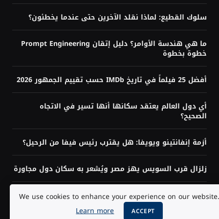
سلوك القطيع: لماذا نقلد الآخرين حتى عندما يخطئون؟
ما هي هندسة الأوامر؟ دليل إتقان Prompt Engineering
خطوة بخطوة
أفضل 25 فيلماً في تاريخ IMDb حسب تقييم الجمهور 2026
أي دول العالم يعتقد سكانها أنها تسير في الاتجاه
الصحيح؟
أزمة إنفانتينو ويويفا: هل يقترب رئيس فيفا من الرحيل؟
زلزال قرب السويس يهز مصر ويُشعر به سكان دول مجاورة
هل تحتاج إلى البرمجة لتعلم الذكاء الاصطناعي؟ الإجابة
We use cookies to enhance your experience on our website
حسب هدفك
Learn more
ACCEPT