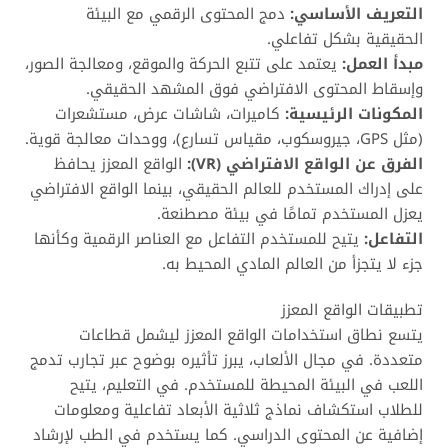
التعريف الأساسي:
دمج المحتوى الرقمي مع البيئة
الحقيقية بشكل تفاعلي.
مبدأ العمل:
يعتمد على تتبع الحركة والموقع، ومعالجة الصور،
وإسقاط المحتوى الافتراضي فوق المشهد الحقيقي.
المكونات الرئيسية:
كاميرات، شاشات عرض، مستشعرات
(مثل GPS، جيروسكوب، مقياس تسارع)، ووحدات معالجة قوية.
الفرق عن الواقع الافتراضي (VR):
الواقع المعزز يحافظ
على إدراك المستخدم للعالم الحقيقي، بينما الواقع الافتراضي
يعزل المستخدم تمامًا في بيئة مصطنعة.
التفاعل:
يتيح للمستخدم التفاعل مع العناصر الرقمية وكأنها
جزء لا يتجزأ من العالم المادي المحيط به.
تطبيقات الواقع المعزز
يتسع نطاق استخدامات الواقع المعزز ليشمل قطاعات
متعددة. في مجال الألعاب، يبرز تأثيره بوضوح عبر تجارب تدمج
اللعب في البيئة المحيطة للمستخدم. في التعليم، يتيح
للطلاب استكشاف نماذج ثلاثية الأبعاد تفاعلية ومعلومات
إضافية عن المحتوى الدراسي. كما يستخدم في الطب لإرشاد