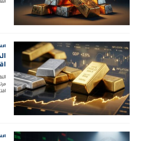
الم
الاق
ال
اق
الن
مرتف
اقت
الاق