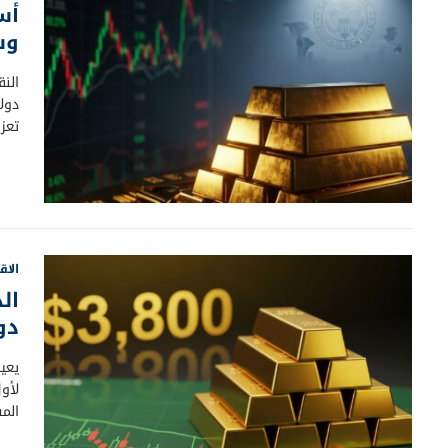
أس
وس
دولا
تعزز
الاق
دو
لأو
المس