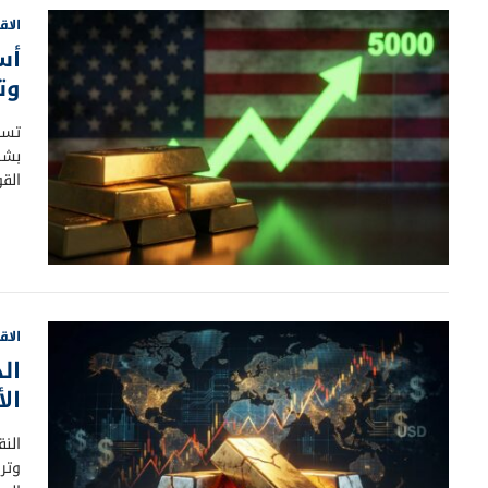
الاق
أس
وتقت
تست
الق
الاق
ال
ال