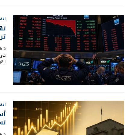
الاق
تق
تر
شهد
في 
الق
الاق
تست
شهدت