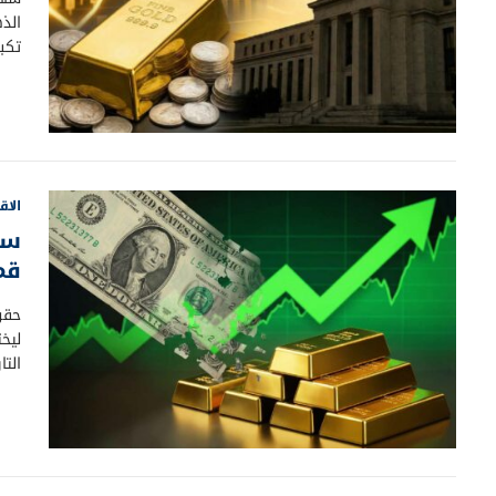
تكب
الاق
قم
حقق
الت