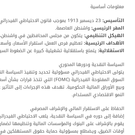
معلومات أساسية
التأسيس:
23 ديسمبر 1913 بموجب قانون الاحتياطي الفيدرالي.
المقر الرئيسي:
واشنطن العاصمة.
الهيكل التنظيمي:
يتكون من مجلس المحافظين في واشنطن، و12 بنك احتياطي فيدرالي إقلي
الأهداف الرئيسية:
تعظيم فرص العمل، استقرار الأسعار، وأسعار
الاستقلالية:
يتمتع باستقلالية تشغيلية كبيرة عن الضغوط السيا
السياسة النقدية ودورها المحوري
يتولى الاحتياطي الفيدرالي مسؤولية تحديد وتنفيذ السياسة الن
السوق المفتوحة الفيدرالية (FOMC) الت
وبيع الأوراق المالية الحكومية. تهدف هذه الإجراءات إلى التأثير
النمو الاقتصادي المستدام.
الحفاظ على الاستقرار المالي والإشراف المصرفي
إضافة إلى دوره في السياسة النقدية، يلعب الاحتياطي الفيدرالي 
يقوم بالإشراف على البنوك والمؤسسات المالية وتنظيمها لضمان
أوقات الضيق، ويضطلع بمسؤولية حماية حقوق المستهلكين في الق