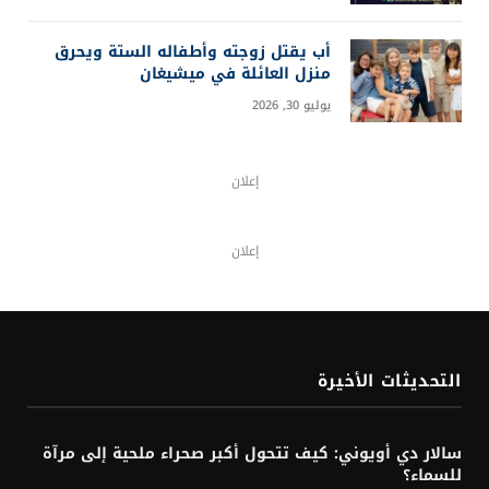
ما هي هندسة الأوامر؟ دليل إتقان
Prompt Engineering خطوة بخطوة
أغسطس 4, 2026
أي دول العالم يعتقد سكانها أنها تسير
في الاتجاه الصحيح؟
أغسطس 3, 2026
أزمة إنفانتينو ويويفا: هل يقترب رئيس
فيفا من الرحيل؟
أغسطس 3, 2026
زلزال قرب السويس يهز مصر ويُشعر به
سكان دول مجاورة
أغسطس 3, 2026