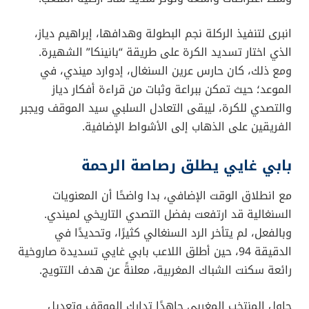
الرباط –
في ليلة كروية حبست الأنفاس، نجح منتخب
السنغال في التتويج بلقب
نهائي كأس أمم أفريقيا
2025
للمرة الثانية في تاريخه، عقب تغلبه على صاحب
الأرض والجمهور، المنتخب المغربي، بهدف نظيف، في
مباراة شهدت تحولات دراماتيكية وسيناريو “مجنون” سيخلد
طويلاً في ذاكرة الكرة الأفريقية.
إثارة الدقائق الأخيرة وضياع الحلم
المغربي
بلغت الإثارة ذروتها مع اقتراب المباراة من نهايتها، حيث
حصل “أسود الأطلس” على فرصة ذهبية لحسم اللقب في
الوقت الأصلي. فقد احتسب حكم اللقاء ركلة جزاء للمغرب
في الدقيقة الأخيرة من الوقت المحتسب بدل الضائع،
وسط اعتراضات واسعة وتوتر شديد ساد أرضية الملعب.