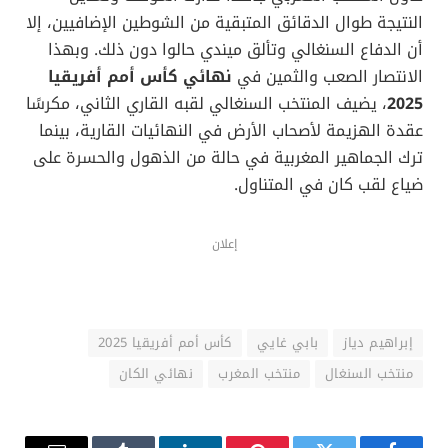
انبرى لتنفيذ الركلة نجم البطولة وهدافها، إبراهيم دياز،
الذي اختار تسديد الكرة على طريقة “بانينكا” الشهيرة.
ومع ذلك، كان حارس عرين السنغال، إدوارد ميندي، في
الموعد؛ حيث تمكن ببراعة وثبات من قراءة أفكار دياز
والتصدي للكرة، ليبقى التعادل السلبي سيد الموقف ويجبر
الفريقين على الذهاب إلى الأشواط الإضافية.
بابي غايي يطلق رصاصة الرحمة
مع انطلاق الوقت الإضافي، بدا واضحًا أن المعنويات
السنغالية قد ارتفعت بفضل التصدي التاريخي لميندي.
وبالفعل، لم يتأخر الرد السنغالي كثيرًا، وتحديدًا في
الدقيقة 94، حين أطلق اللاعب بابي غايي تسديدة صاروخية
رائعة سكنت الشباك المغربية، معلنةً عن هدف التتويج.
حاول المنتخب المغربي جاهدًا تدارك الموقف وتعديل