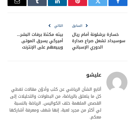
النتيجة طوال الدقائق المتبقية من الشوطين الإضافيين، إلا
أن الدفاع السنغالي وتألق ميندي حالوا دون ذلك. وبهذا
الانتصار الصعب والثمين في
نهائي كأس أمم أفريقيا
2025
، يضيف المنتخب السنغالي لقبه القاري الثاني، مكرسًا
عقدة الهزيمة لأصحاب الأرض في النهائيات القارية، بينما
ترك الجماهير المغربية في حالة من الذهول والحسرة على
ضياع لقب كان في المتناول.
إعلان