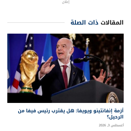
إبراهيم دياز
بابي غايي
كأس أمم أفريقيا 2025
منتخب السنغال
منتخب المغرب
نهائي الكان