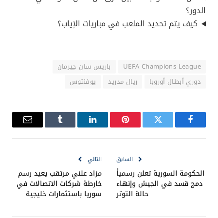
الدور؟
كيف يتم تحديد الملعب في مباريات الإياب؟
UEFA Champions League
باريس سان جيرمان
دوري أبطال أوروبا
ريال مدريد
يوفنتوس
فيسبوك
تويتر
بينتيريست
لينكدإن
Tumblr
البريد
الإلكترو
السابق
التالي
الحكومة السورية تعلن رسمياً
مزاد علني مرتقب يعيد رسم
دمج قسد في الجيش وإنهاء
خارطة شركات الاتصالات في
حالة التوتر
سوريا باستثمارات خليجية