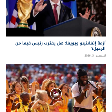
أزمة إنفانتينو ويويفا: هل يقترب رئيس فيفا من
الرحيل؟
أغسطس 3, 2026