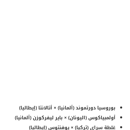
بوروسيا دورتموند (ألمانيا) × أتالانتا (إيطاليا)
أولمبياكوس (اليونان) × باير ليفركوزن (ألمانيا)
غلطة سراي (تركيا) × يوفنتوس (إيطاليا)