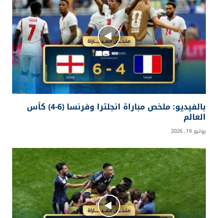
بالفيديو: ملخص مباراة انجلترا وفرنسا (6-4) كأس
العالم
يوليو 19, 2026