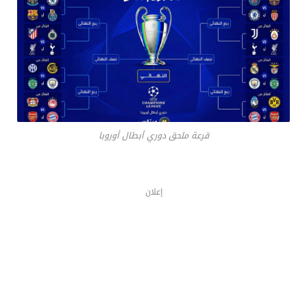
قرعة ملحق دوري أبطال أوروبا
إعلان