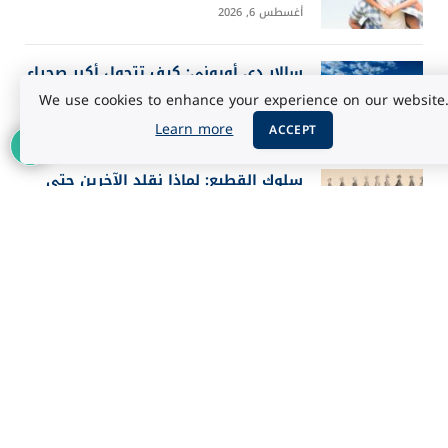
أغسطس 6, 2026
سالار دي أويوني: كيف تتحول أكبر صحراء
ملحية إلى مرآة للسماء؟
We use cookies to enhance your experience on our website
أغسطس 5, 2026
Learn more
ACCEPT
سلوك القطيع: لماذا نقلد الآخرين حتى
عندما يخطئون؟
أغسطس 5, 2026
أفضل 25 فيلماً في تاريخ IMDb حسب
تقييم الجمهور 2026
أغسطس 3, 2026
إعلان