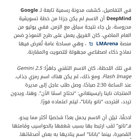
في التفاصيل، كشفت مدونة رسمية تابعة لـ
Google
DeepMind
أن الاسم لم يكن جزءًا من خطة تسويقية
مدروسة، بل جاء نتيجة سباق مع الزمن. ففي يوليو من
العام الماضي، كان الفريق يعمل على طرح النموذج ضمن
منصة
LMArena
، وهي مساحة عامة تُعرض فيها
نماذج ذكاء اصطناعي مجهولة للتصويت والمقارنة.
في تلك اللحظة، كان الاسم التقني جاهزًا:
Gemini 2.5
Flash Image
. ومع ذلك، لم يكن هناك اسم رمزي جذاب.
عند الساعة 2:30 صباحًا، وصل طلب عاجل إلى مديرة
المنتجات ناينا رايسينغاني: “نحتاج اسمًا الآن”. وهنا، وبدون
تردد، اقترحت “نانو بانانا”، ليتم اعتماده فورًا.
لاحقًا، تبيّن أن الاسم يحمل بعدًا شخصيًا أكثر مما يبدو.
فـ“نانو” لقب ارتبط بها بسبب شغفها بالحواسيب وقامتها
القصيرة، بينما “بانانا” اسم يناديها به بعض أصدقائها.