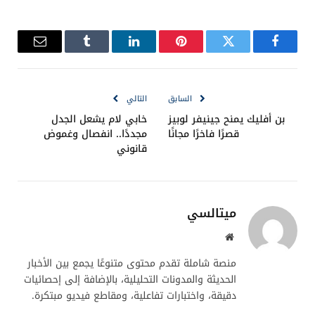
فيسبوك
تويتر
بينتيريست
لينكدإن
Tumblr
البريد
الإلكترو
السابق
التالي
بن أفليك يمنح جينيفر لوبيز
خابي لام يشعل الجدل
قصرًا فاخرًا مجانًا
مجددًا.. انفصال وغموض
قانوني
ميتالسي
موقع
الويب
منصة شاملة تقدم محتوى متنوعًا يجمع بين الأخبار
الحديثة والمدونات التحليلية، بالإضافة إلى إحصائيات
دقيقة، واختبارات تفاعلية، ومقاطع فيديو مبتكرة.