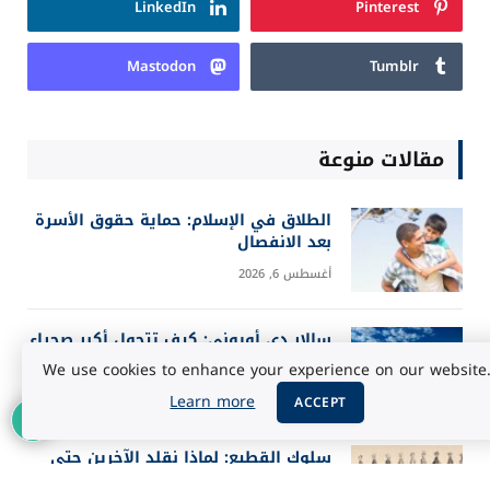
LinkedIn
Pinterest
Mastodon
Tumblr
مقالات منوعة
الطلاق في الإسلام: حماية حقوق الأسرة
بعد الانفصال
أغسطس 6, 2026
سالار دي أويوني: كيف تتحول أكبر صحراء
ملحية إلى مرآة للسماء؟
We use cookies to enhance your experience on our website
أغسطس 5, 2026
Learn more
ACCEPT
سلوك القطيع: لماذا نقلد الآخرين حتى
عندما يخطئون؟