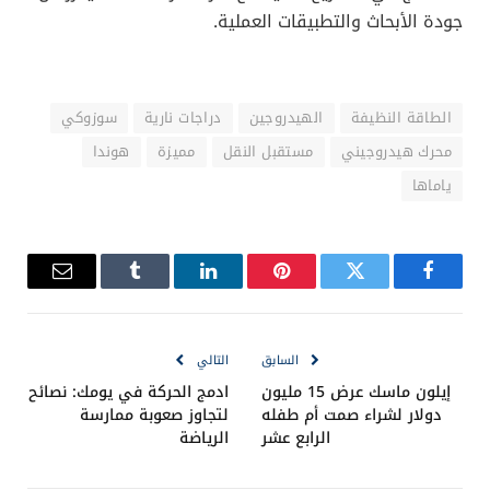
جودة الأبحاث والتطبيقات العملية.
الطاقة النظيفة
الهيدروجين
دراجات نارية
سوزوكي
محرك هيدروجيني
مستقبل النقل
مميزة
هوندا
ياماها
فيسبوك
تويتر
بينتيريست
لينكدإن
Tumblr
البريد
الإلكترو
السابق
التالي
إيلون ماسك عرض 15 مليون
ادمج الحركة في يومك: نصائح
دولار لشراء صمت أم طفله
لتجاوز صعوبة ممارسة
الرابع عشر
الرياضة