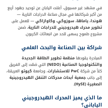
في مشهد غير مسبوق، أعلنت اليابان عن توحيد جهود أربع
من أكبر شركاتها في مجال صناعة الدراجات النارية —
هوندا، ياماها، سوزوكي، وكاوازاكي
— للعمل على
تطوير محرك هيدروجيني للدراجات النارية
، ضمن
مشروع طموح يسعى للحد من انبعاثات الكربون.
شراكة بين الصناعة والبحث العلمي
المبادرة يقودها
منظمة تطوير الطاقة الجديدة
والتكنولوجيا الصناعية (NEDO)
التي ضمّت إلى الفريق
كلاً من شركة
PwC للاستشارات
، وجامعة
كيوتو
العريقة،
إلى جانب
جمعية أبحاث محركات التنقل الهيدروجينية
الصغيرة (HySE)
.
ما الذي يميز المحرك الهيدروجيني
الياباني؟