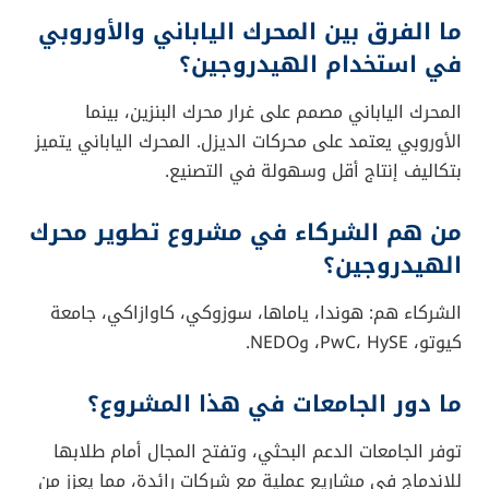
ما الفرق بين المحرك الياباني والأوروبي
في استخدام الهيدروجين؟
المحرك الياباني مصمم على غرار محرك البنزين، بينما
الأوروبي يعتمد على محركات الديزل. المحرك الياباني يتميز
بتكاليف إنتاج أقل وسهولة في التصنيع.
من هم الشركاء في مشروع تطوير محرك
الهيدروجين؟
الشركاء هم: هوندا، ياماها، سوزوكي، كاوازاكي، جامعة
كيوتو، PwC، HySE، وNEDO.
ما دور الجامعات في هذا المشروع؟
توفر الجامعات الدعم البحثي، وتفتح المجال أمام طلابها
للاندماج في مشاريع عملية مع شركات رائدة، مما يعزز من