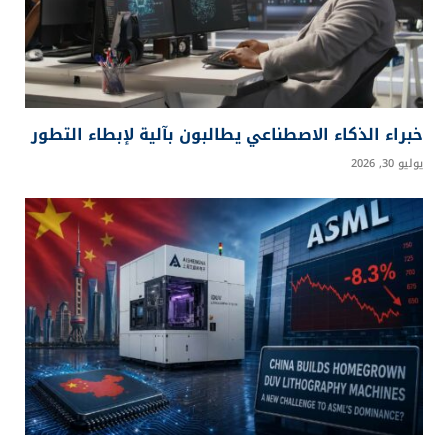
مكالمات الصوت والفيديو
طفل يُتلف لوحة مارك روثكو
بقيمة 56 مليون دولار!
ميتالسي
موقع
الويب
منصة شاملة تقدم محتوى متنوعًا يجمع بين الأخبار
الحديثة والمدونات التحليلية، بالإضافة إلى إحصائيات
دقيقة، واختبارات تفاعلية، ومقاطع فيديو مبتكرة.
إعلان