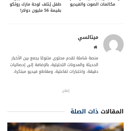
ما هي مواصفات شريحة Ascend 920
الجديدة من هواوي؟
شريحة Ascend 920 مبنية على تقنية 6 نانومتر وتقدم أداء
900 تيرافلوب BF16، مع دعم لتقنيات HBM3 وPCIe 5.0
ونطاق ترددي للذاكرة 4000 غيغابايت/ثانية.
هل تنافس شريحة هواوي Ascend 920
معالج H100 من إنفيديا؟
نعم، وتُشير التقديرات إلى أن Ascend 920 تقدم كفاءة
تدريب تتجاوز H100 بنسبة تتراوح بين 30% و40%.
ما تأثير هذه الشريحة على شركة
إنفيديا؟
قد تُسبب خسائر بمليارات الدولارات لإنفيديا بسبب فقدانها