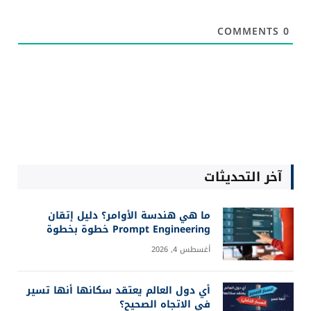
الصين تبدأ إنتاج آلات DUV محلية.. هل تهدد هيمنة
ASML؟
يوليو 28, 2026
إنفيديا تستعيد لقب أكبر شركة في العالم بعد تفوق
أبل المؤقت
يوليو 20, 2026