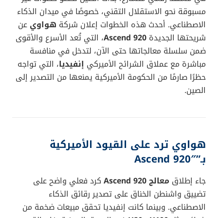
صراع رقمي بلا هوادة
في مشهد رقمي متسارع، بدأت الصين تخطو خطوات غير