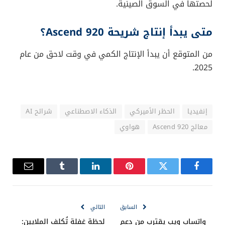
خلاصة
إن ما نشهده اليوم ليس فقط سباقًا تقنيًا، بل إعادة
تشكيل لتوازنات القوى الاقتصادية عبر التكنولوجيا. قدرة
الصين على إنتاج شرائح منافسة تعني أن الحظر الأميركي
قد يكون
سلاحًا ذا حدين
، يُسرّع من تطوير البدائل المحلية
ويضعف الهيمنة الغربية في بعض الأسواق.
نصيحتنا: على المستثمرين والشركات المتخصصة في الذكاء
الاصطناعي
متابعة هذا التحول عن كثب
، لأنه قد يُغيّر
خارطة الصناعة خلال السنوات القليلة المقبلة.
الأسئلة الشائعة حول شريحة
هواوي Ascend 920