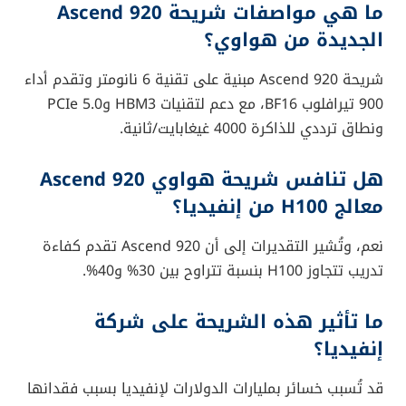
ما القادم؟ منافسة حامية بلا مشاركة
أميركية
من المتوقع أن يبدأ
الإنتاج الكمي
لشريحة Ascend 920
في وقت لاحق من عام 2025، ما يُنذر بمواجهة مباشرة بين
هواوي
و
إنفيديا
على ريادة السوق، ولكن هذه المرة،
دون مشاركة أميركية داخل الصين
.
هذا التحول يُشير إلى مستقبل تتجه فيه دول مثل الصين
نحو بناء
سلاسل توريد مغلقة
تُقلل الاعتماد على التقنيات
الغربية، خاصة في ظل التوترات الجيوسياسية المتزايدة.