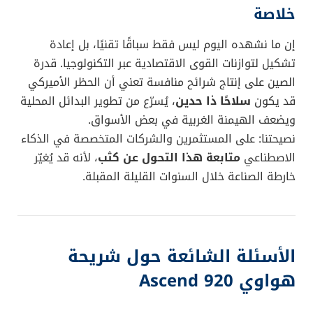
والأخطر أن مستقبل منتجات إنفيديا في الصين أصبح غامضًا،
وهو ما يمنح هواوي فرصة لا تُعوض لتوسيع حصتها
السوقية.
تحسينات كبيرة مقارنة بالجيل السابق
الجيل السابق
Ascend 910C
كان يُقدم ما يقارب
60%
من
أداء شريحة
H100
من إنفيديا. أما الجيل الجديد
Ascend
920
، فيُتوقع أن يُحقق
كفاءة تدريب تتراوح بين 30%
و40%
أعلى من H100، وفقًا للتجارب الأولية.
هذه القفزة التقنية توضح بجلاء أن الصين لا تكتفي برد
الفعل، بل تمضي بخطى واثقة نحو ريادة الذكاء
الاصطناعي محليًا.