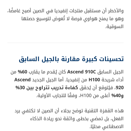
هذه الأرقام تجعلها منافسًا شرسًا لمعالج إنفيديا
H20
،
الذي طالما كان الخيار الأول لعمالقة التقنية الصينية مثل
Tencent
و
ByteDance
.
الأثر المحتمل على إنفيديا: خسائر
بمليارات الدولارات
بحسب تقديرات نشرها موقع
gizmochina
، فإن دخول
هواوي القوي في هذا المجال قد يُكلف إنفيديا
خسائر
بمليارات الدولارات
، نظرًا لاعتمادها الكبير على السوق
الصينية كمصدر رئيسي للإيرادات.
إعلان