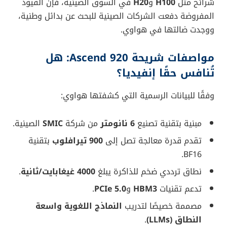
مسبوقة نحو الاستقلال التقني، خصوصًا في ميدان الذكاء
الاصطناعي. أحدث هذه الخطوات إعلان شركة
هواوي
عن
شريحتها الجديدة
Ascend 920
، التي تُعد الأسرع والأقوى
ضمن سلسلة معالجاتها حتى الآن، لتدخل في منافسة
مباشرة مع عملاق الشرائح الأميركي
إنفيديا
، التي تواجه
حظرًا صارمًا من الحكومة الأميركية يمنعها من التصدير إلى
الصين.
هواوي ترد على القيود الأميركية
بـ”Ascend 920″
جاء إطلاق
معالج Ascend 920
كرد فعلي واضح على
تضييق واشنطن الخناق على تصدير رقائق الذكاء
الاصطناعي. وبينما كانت إنفيديا تحقق مبيعات ضخمة من