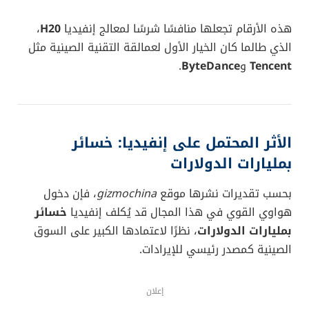
شرائح مثل
H100
و
H20
في السوق الصينية، فإن القيود
المفروضة دفعت الشركات الصينية للبحث عن بدائل وطنية،
ووجدت ضالتها في هواوي.
مواصفات شريحة Ascend 920: هل
تُنافس حقًا إنفيديا؟
وفقًا للبيانات الرسمية التي كشفتها هواوي:
مبنية بتقنية تصنيع
6 نانومتر
من شركة
SMIC
الصينية.
تقدم قدرة معالجة تصل إلى
900 تيرافلوب
بتقنية
BF16.
نطاق ترددي ضخم للذاكرة يبلغ
4000 غيغابايت/ثانية
.
تدعم تقنيات
HBM3
و
PCIe 5.0
.
مصممة خصيصًا لتدريب
النماذج اللغوية واسعة
النطاق (LLMs)
.