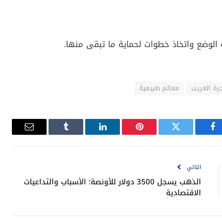
الوضع واتخاذ خطوات لحماية ما تبقى منها.
ة الغريب
معالم طبيعية
فيسبوك
تويتر
بينتيريست
لينكدإن
Tumblr
البريد
الإلكترون
التالي
الذهب يسجل 3500 دولار للأونصة: الأسباب والتداعيات
الاقتصادية