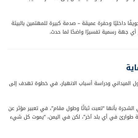
يفًا داخليًا وحفرة عميقة – صدمة كبيرة للمهتمين بالبيئة
ر أي جهة رسمية تفسيرًا واضحًا لما حدث.
اية
زول الميداني ودراسة أسباب الانهيار، في خطوة تهدف إلى
لشجرة بأنها “تعبت ثباتًا وطول مقام”، في تعبير مؤثر عن
الة طوارئ في أي بلد آخر”، لكن في اليمن، “يموت كل شيء