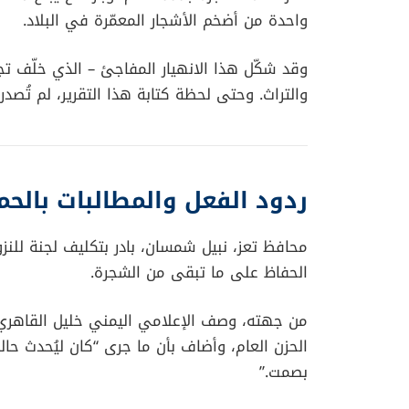
واحدة من أضخم الأشجار المعمّرة في البلاد.
وقد شكّل هذا الانهيار المفاجئ – الذي خلّف تجو
والتراث. وحتى لحظة كتابة هذا التقرير، لم تُصد
ردود الفعل والمطالبات بالحم
محافظ تعز، نبيل شمسان، بادر بتكليف لجنة للن
الحفاظ على ما تبقى من الشجرة.
من جهته، وصف الإعلامي اليمني خليل القاهري ا
الحزن العام، وأضاف بأن ما جرى “كان ليُحدث ح
بصمت.”