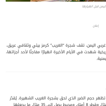
ليمن قبل انهيارها
إعلان
ربي اليمن، تقف شجرة “الغريب” كرمز بيئي وثقافي عريق،
خية شهدت في الأيام الأخيرة انهيارًا مفاجئًا لأحد أجزائها،
منية.
تظهر حجم الضرر الذي لحق بشجرة الغريب الشهيرة. يُقدّر
عمر هذه الشجرة بـ2000 عام، وبارتفاع يبلغ 16 مترًا، وقطر 8 أمتار، ومحيط يصل إلى 35 مترًا، ما يجعلها