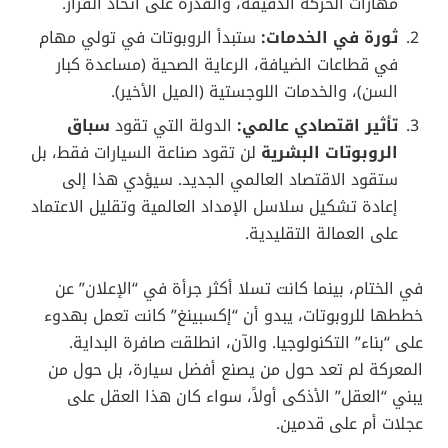
مهارات الحركة الدقيقة، والقدرة على اتخاذ القرار.
ثورة في الخدمات:
ستبدأ الروبوتات في تولي مهام
في قطاعات الضيافة، الرعاية الصحية (مساعدة كبار
السن)، والخدمات اللوجستية (الميل الأخير).
تأثير اقتصادي عالمي:
الدولة التي تقود
سباق
الروبوتات البشرية
لن تقود صناعة السيارات فقط، بل
ستقود الاقتصاد العالمي الجديد. سيؤدي هذا إلى
إعادة تشكيل سلاسل الإمداد العالمية وتقليل الاعتماد
على العمالة التقليدية.
في الختام، بينما كانت تسلا أكثر جرأة في “الإعلان” عن
خططها للروبوتات، يبدو أن “إكسبينغ” كانت تعمل بهدوء
على “بناء” التكنولوجيا. والآن، انطلقت صافرة البداية.
المعركة لم تعد حول من يصنع أفضل سيارة، بل حول من
يبني “العقل” الأذكى أولاً، سواء كان هذا العقل على
عجلات أم على قدمين.