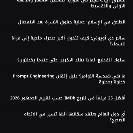
مشروع أبيات هيلز في سوريا: تفاصيل الأسعار والدفعة
الأولى والتقسيط
الطلاق في الإسلام: حماية حقوق الأسرة بعد الانفصال
سالار دي أويوني: كيف تتحول أكبر صحراء ملحية إلى مرآة
للسماء؟
سلوك القطيع: لماذا نقلد الآخرين حتى عندما يخطئون؟
ما هي هندسة الأوامر؟ دليل إتقان Prompt Engineering
خطوة بخطوة
أفضل 25 فيلماً في تاريخ IMDb حسب تقييم الجمهور 2026
أي دول العالم يعتقد سكانها أنها تسير في الاتجاه
الصحيح؟