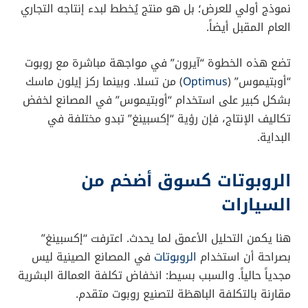
نموذج أولي للعرض؛ بل هو منتج يُخطط لبدء إنتاجه التجاري
العام المقبل أيضاً.
تضع هذه الخطوة “آيرون” في مواجهة مباشرة مع روبوت
“أوبتيموس” (
Optimus
) من تسلا. وبينما ركز إيلون ماسك
بشكل كبير على استخدام “أوبتيموس” في المصانع لخفض
تكاليف الإنتاج، فإن رؤية “إكسبينغ” تبدو مختلفة في
البداية.
الروبوتات كسوق أضخم من
السيارات
هنا يكمن التحليل الأعمق لما يحدث. اعترفت “إكسبينغ”
بصراحة أن استخدام
الروبوتات
في المصانع الصينية ليس
مجدياً حالياً. والسبب بسيط: انخفاض تكلفة العمالة البشرية
مقارنة بالتكلفة الباهظة لتصنيع روبوت متقدم.