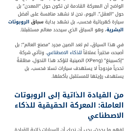
الواضح أن المعركة القادمة لن تكون حول “المعدن” بل
حول “العقل”. اليوم، نحن لا نشهد منافسة على أفضل
سيارة كهربائية فحسب، بل نشهد بداية
سباق
الروبوتات
البشرية
، وهو السباق الذي سيحدد معالم مستقبلنا.
في هذا السياق، لم تعد الصين مجرد “مصنع العالم”؛ بل
أصبحت مختبراً عملاقاً
للذكاء الاصطناعي
. وتأتي شركة
“إكسبينغ” (XPeng) الصينية لتؤكد هذا التحول، مطلقةً
تحدياً مزدوجاً لا يستهدف سيارات تسلا فحسب، بل
يستهدف رؤيتها للمستقبل بأكملها.
من القيادة الذاتية إلى الروبوتات
العاملة: المعركة الحقيقية للذكاء
الاصطناعي
لفهم ما يحدث، يجب أن ندرك أن السيارات ذاتية القيادة