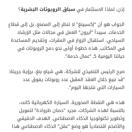
إذن، لماذا الاستثمار في
سباق الروبوتات البشرية
؟
الجواب هو أن “إكسبينغ” لا تنظر إلى المصنع، بل إلى قطاع
الخدمات. سيبدأ “آيرون” العمل في مجالات مثل الإرشاد
السياحي، استقبال الزوار في المقرات، وتقديم المساعدة
في المكاتب. هذه خطوة أولى نحو دمج الروبوتات في
حياتنا اليومية كـ “عمال خدمة”.
صرح الرئيس التنفيذي للشركة، هي شياو بنغ، برؤية جريئة:
“قد نبيع خلال العقد المقبل عدد روبوتات يفوق عدد
السيارات التي ننتجها اليوم”.
هذه هي النقطة المحورية. السيارة الكهربائية كانت،
بالنسبة لهذه الشركات، مجرد “حصان طروادة” لتمويل
وتطوير تكنولوجيا الذكاء الاصطناعي. الهدف الحقيقي
والأضخم اقتصادياً هو وضع “عقل” الذكاء الاصطناعي هذا