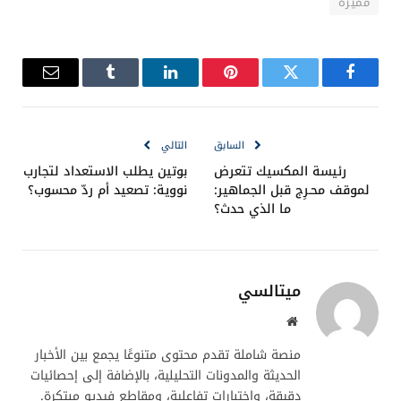
مميزة
فيسبوك
تويتر
بينتيريست
لينكدإن
Tumblr
البريد
الإلكترو
السابق
التالي
رئيسة المكسيك تتعرض
بوتين يطلب الاستعداد لتجارب
لموقف محـرِج قبل الجماهير:
نووية: تصعيد أم ردّ محسوب؟
ما الذي حدث؟
ميتالسي
موقع
الويب
منصة شاملة تقدم محتوى متنوعًا يجمع بين الأخبار
الحديثة والمدونات التحليلية، بالإضافة إلى إحصائيات
دقيقة، واختبارات تفاعلية، ومقاطع فيديو مبتكرة.