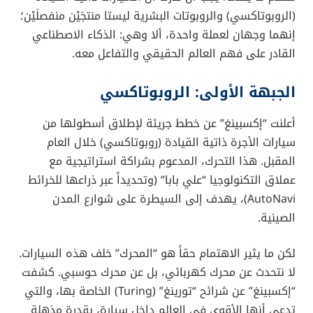
(الروبوتاكسي) والروبوتات البشرية ليستا منتجَيْن منفصلَيْن؛
إنهما وجهان لعملة واحدة، ألا وهي: الذكاء الاصطناعي
القادر على فهم العالم الحقيقي والتفاعل معه.
الجبهة الأولى: الروبوتاكسي
أعلنت “إكسبينغ” عن خطط جريئة لإطلاق أسطولها من
سيارات الأجرة ذاتية القيادة (روبوتاكسي) خلال العام
المقبل. هذا التحرك، المدعوم بشراكة استراتيجية مع
عملاق التكنولوجيا “علي بابا” (وتحديداً عبر ذراعها للخرائط
AutoNavi)، يهدف إلى السيطرة على شوارع المدن
الصينية.
لكن ما يثير الاهتمام حقاً هو “المحرك” خلف هذه السيارات.
لا نتحدث عن محرك كهربائي، بل عن محرك حوسبي. كشفت
“إكسبينغ” عن شرائح “تورينغ” (Turing) الخاصة بها، والتي
تدعي أنها الأقوى في العالم داخل سيارة، بقدرة مذهلة