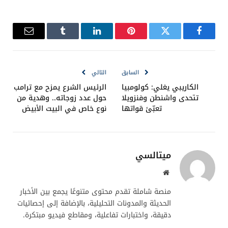
فيسبوك
تويتر
بينتيريست
لينكدإن
Tumblr
البريد
الإلكترو
السابق
التالي
الكاريبي يغلي: كولومبيا
الرئيس الشرع يمزح مع ترامب
تتحدى واشنطن وفنزويلا
حول عدد زوجاته.. وهدية من
تعبّئ قواتها
نوع خاص في البيت الأبيض
ميتالسي
موقع
الويب
منصة شاملة تقدم محتوى متنوعًا يجمع بين الأخبار
الحديثة والمدونات التحليلية، بالإضافة إلى إحصائيات
دقيقة، واختبارات تفاعلية، ومقاطع فيديو مبتكرة.