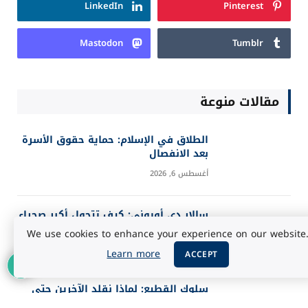
LinkedIn
Pinterest
Mastodon
Tumblr
مقالات منوعة
الطلاق في الإسلام: حماية حقوق الأسرة
بعد الانفصال
أغسطس 6, 2026
سالار دي أويوني: كيف تتحول أكبر صحراء
ملحية إلى مرآة للسماء؟
We use cookies to enhance your experience on our website
أغسطس 5, 2026
Learn more
ACCEPT
سلوك القطيع: لماذا نقلد الآخرين حتى
عندما يخطئون؟