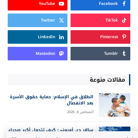
YouTube
Facebook
Twitter
TikTok
LinkedIn
Pinterest
Mastodon
Tumblr
مقالات منوعة
الطلاق في الإسلام: حماية حقوق الأسرة
بعد الانفصال
أغسطس 6, 2026
سالار دي أويوني: كيف تتحول أكبر صحراء
ملحية إلى مرآة للسماء؟