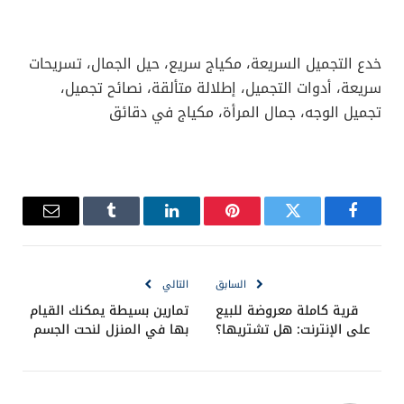
خدع التجميل السريعة، مكياج سريع، حيل الجمال، تسريحات
سريعة، أدوات التجميل، إطلالة متألقة، نصائح تجميل،
تجميل الوجه، جمال المرأة، مكياج في دقائق
فيسبوك
تويتر
بينتيريست
لينكدإن
Tumblr
البريد
الإلكترو
السابق
التالي
قرية كاملة معروضة للبيع
تمارين بسيطة يمكنك القيام
على الإنترنت: هل تشتريها؟
بها في المنزل لنحت الجسم