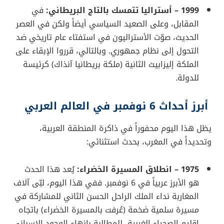
1999 – أستراليا تتمسك بالتاج البريطاني:
في
المقابل، وعلى الصعيد السياسي أيضاً ولكن في العصر
الحديث، صوّت الأستراليون في استفتاء عام تاريخي ضد
التحول إلى نظام جمهوري. وبالتالي، قرروا الإبقاء على
الملكة إليزابيث الثانية (ملكة بريطانيا آنذاك) كرئيسة
للدولة.
أبرز أحداث 6 نوفمبر في العالم العربي
يظل هذا اليوم محفوراً في ذاكرة المنطقة العربية،
وتحديداً في المغرب، بحدث استثنائي:
1975 – انطلاق المسيرة الخضراء:
يُعد هذا الحدث
هو الأبرز عربياً في 6 نوفمبر. ففي هذا اليوم، لبّى آلاف
المغاربة نداء الملك الراحل الحسن الثاني للمشاركة في
مسيرة سلمية ضخمة (عُرفت بالمسيرة الخضراء) باتجاه
إقليم الصحراء الغربية، للمطالبة بإنهاء الوجود الإسباني