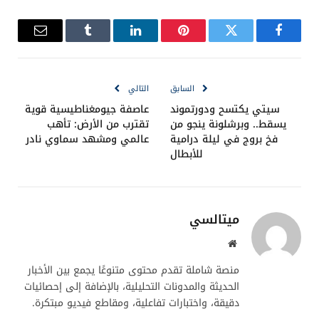
فيسبوك
تويتر
بينتيريست
لينكدإن
Tumblr
البريد
الإلكترو
السابق
التالي
سيتي يكتسح ودورتموند
عاصفة جيومغناطيسية قوية
يسقط.. وبرشلونة ينجو من
تقترب من الأرض: تأهب
فخ بروج في ليلة درامية
عالمي ومشهد سماوي نادر
للأبطال
ميتالسي
موقع
الويب
منصة شاملة تقدم محتوى متنوعًا يجمع بين الأخبار
الحديثة والمدونات التحليلية، بالإضافة إلى إحصائيات
دقيقة، واختبارات تفاعلية، ومقاطع فيديو مبتكرة.