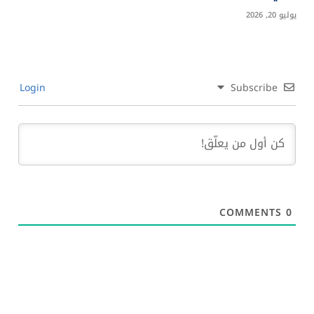
الصين تبدأ إنتاج آلات DUV محلية.. هل تهدد هيمنة
ASML؟
يوليو 28, 2026