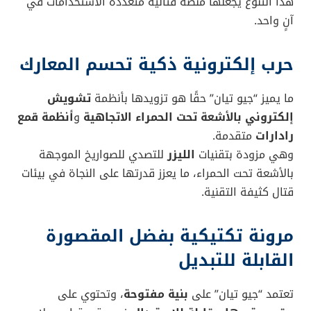
It can cruise at 15,000m high carrying
over 100 small drones or 1,000 kg of
missiles, with a range of 7,000km.
Don’t worry, China’s military is peace-
oriented from the start. We grow…
pic.twitter.com/koCXA4uq6g