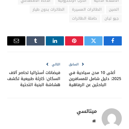
وتُربك الخصم إلكترونيًا، بل وتنقذ الأرواح عند الحاجة.
قد تكون “جيو تيان” البداية فقط، لكن ما تشير إليه هو
بوضوح:
أن مستقبل الحروب الجوية سيتحوّل من
“القتال المباشر” إلى “التحكم الذكي عن بعد”
.
📚
المصادر:
تم إعداد هذه المقالة بناءً على تقارير وتحليلات منشورة
في مواقع تقنية وعسكرية دولية، من أبرزها:
South China Morning Post
،
Defense News
، و
China
Military Online
، إضافة إلى مصادر معلوماتية موثوقة
مثل
Reuters
و
Janes Defense
.
أسئلة يطرحها القراء: