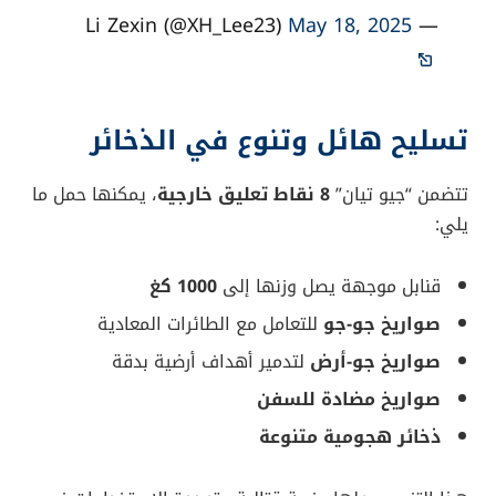
China’s first aerial mothership, Jiutian
SS-UAV, is scheduled for its maiden
flight in June.
إعلان