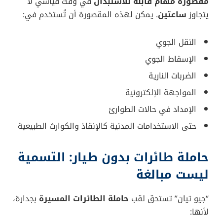
May 18, 2025
— Li Zexin (@XH_Lee23)
تسليح هائل وتنوع في الذخائر
تتضمن “جيو تيان”
8 نقاط تعليق خارجية
، يمكنها حمل ما
يلي:
قنابل موجهة يصل وزنها إلى
1000 كغ
صواريخ جو-جو
للتعامل مع الطائرات المعادية
صواريخ جو-أرض
لتدمير أهداف أرضية بدقة
صواريخ مضادة للسفن
ذخائر هجومية متنوعة