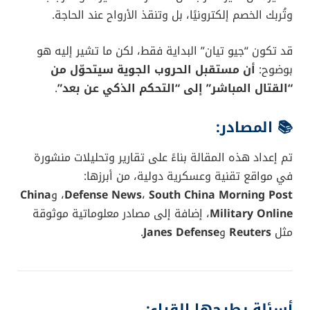
مقصورة مهام قابلة للاستبدال
في وقت قياسي لا
يتجاوز
ساعتين
. يمكن لهذه المقصورة أن تُستخدم في:
النقل الجوي
الإسقاط الجوي
الضربات النارية
المواجهة الإلكترونية
الإمداد في حالات الطوارئ
حتى الاستخدامات المدنية كالإنقاذ والكوارث الطبيعية
حاملة طائرات بدون طيار: التسمية
ليست مبالغة
“جيو تيان” تستحق لقب
حاملة الطائرات المسيرة
بجدارة،
لأنها: