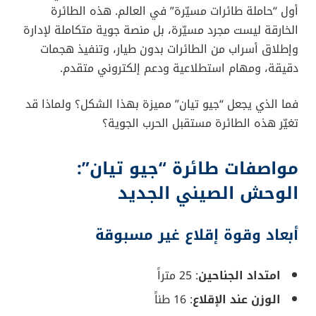
في خطوة قد تغيّر قواعد الاشتباك في الحروب الحديثة،
كشفت الصين عن طائرتها الثورية “جيو تيان”، والتي تُعد