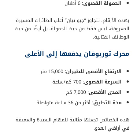
أول “حاملة طائرات مسيّرة” في العالم. هذه الطائرة
الخارقة ليست مجرد مسيّرة، بل منصة جوية متكاملة لإدارة
وإطلاق أسراب من الطائرات بدون طيار، وتنفيذ هجمات
دقيقة، ومهام استطلاعية ودعم إلكتروني متقدم.
فما الذي يجعل “جيو تيان” مميزة بهذا الشكل؟ ولماذا قد
تغيّر هذه الطائرة مستقبل الحرب الجوية؟
مواصفات طائرة “جيو تيان”:
الوحش الصيني الجديد
أبعاد وقوة إقلاع غير مسبوقة
امتداد الجناحين
: 25 متراً
الوزن عند الإقلاع
: 16 طناً