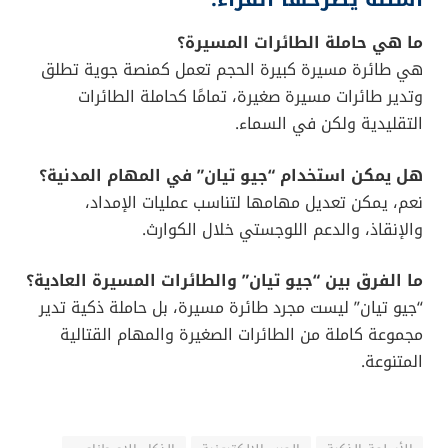
تحتوي على مقصورة مدمجة قادرة على حمل
مئات
الطائرات الصغيرة
تعمل كـ
منصة قيادة واتصال
للطائرات الصغيرة
المسلحة
يمكن إدارتها عن بُعد من خلال أطقم تحكم خلفية
بهذا يمكنها تنفيذ
هجمات جماعية مسيرة
أو
عمليات
استخبارات متقدمة
بطريقة غير مسبوقة.
خاتمة: مستقبل القتال الجوي بدأ
الآن
مع طائرة “جيو تيان”، لم تعد السماء حكرًا على الطائرات
الضخمة أو الطيارين البشر. بل أصبح بإمكان منصة ذكية
مسيرة أن تدير أسراباً من الطائرات الصغيرة، وتضرب بدقة،