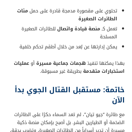
هذا التنوع يجعلها منصة قتالية متعددة الاستخدامات في
آنٍ واحد.
حرب إلكترونية ذكية تحسم المعارك
ما يميز “جيو تيان” حقًا هو تزويدها بأنظمة
تشويش
إلكتروني بالأشعة تحت الحمراء الاتجاهية
و
أنظمة قمع
رادارات
متقدمة.
وهي مزودة بتقنيات
الليزر
للتصدي للصواريخ الموجهة
بالأشعة تحت الحمراء، ما يعزز قدرتها على النجاة في بيئات
قتال كثيفة التقنية.
مرونة تكتيكية بفضل المقصورة
القابلة للتبديل
تعتمد “جيو تيان” على
بنية مفتوحة
، وتحتوي على