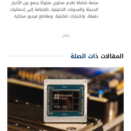
ما هي حاملة الطائرات المسيرة؟
هي طائرة مسيرة كبيرة الحجم تعمل كمنصة جوية تطلق
وتدير طائرات مسيرة صغيرة، تمامًا كحاملة الطائرات
التقليدية ولكن في السماء.
هل يمكن استخدام “جيو تيان” في المهام المدنية؟
نعم، يمكن تعديل مهامها لتناسب عمليات الإمداد،
والإنقاذ، والدعم اللوجستي خلال الكوارث.
ما الفرق بين “جيو تيان” والطائرات المسيرة العادية؟
“جيو تيان” ليست مجرد طائرة مسيرة، بل حاملة ذكية تدير
مجموعة كاملة من الطائرات الصغيرة والمهام القتالية
المتنوعة.