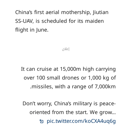
الحمولة القصوى
: 6 أطنان
بهذه الأرقام، تتجاوز “جيو تيان” أغلب الطائرات المسيرة
المعروفة، ليس فقط من حيث الحمولة، بل أيضًا من حيث
الوظائف القتالية.
محرك توربوفان يدفعها إلى الأعلى
الارتفاع الأقصى للطيران
: 15,000 متر
السرعة القصوى
: 700 كم/ساعة
المدى الأقصى
: 7,000 كم
مدة التحليق
: أكثر من 36 ساعة متواصلة
هذه الخصائص تجعلها مثالية للمهام البعيدة والعميقة
في أراضي العدو.