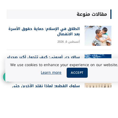
مقالات منوعة
الطلاق في الإسلام: حماية حقوق الأسرة
بعد الانفصال
أغسطس 6, 2026
سالار دي أويوني: كيف تتحول أكبر صحراء
ملحية إلى مرآة للسماء؟
We use cookies to enhance your experience on our website
أغسطس 5, 2026
Learn more
ACCEPT
سلوك القطيع: لماذا نقلد الآخرين حتى
عندما يخطئون؟
أغسطس 5, 2026
أفضل 25 فيلماً في تاريخ IMDb حسب