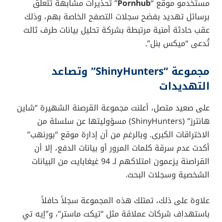
مستخدمو موقع “
Pornhub
” تحذيرات مشابهة تتعلق
برسائل تهديد بفضح سجلات التصفح الخاصة بهم، وذلك
عقب حادثة أمنية مرتبطة بشركة تحليل بيانات طرف ثالث
تُدعى “ميكس بنل”.
مجموعة “ShinyHunters” وتصاعد
التهديدات
على صعيد متصل، أعلنت مجموعة القرصنة الشهيرة “شاين
هانترز” (ShinyHunters) مسؤوليتها عن سلسلة من
الاختراقات الكبرى. وبالرغم من أن إدارة موقع “بورنهب”
أكدت عدم سرقة كلمات المرور أو بيانات الدفع، إلا أن
القراصنة يزعمون امتلاكهم لـ 94 غيغابايت من البيانات
الشخصية وسجلات البحث.
علاوة على ذلك، تمتلك هذه المجموعة سجلاً حافلاً
باستهداف شركات عملاقة مثل “تيكت ماستر”، و”إيه تي