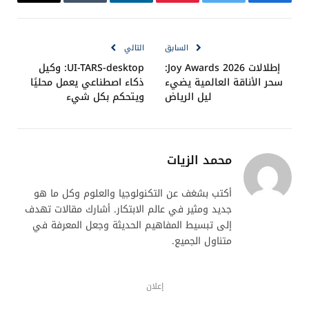
فيسبوك
تويتر
بينتيريست
لينكدإن
Tumblr
البريد
الإلكترو
السابق
التالي
إطلالات Joy Awards 2026:
UI-TARS-desktop: وكيل
سحر الأناقة العالمية يضيء
ذكاء اصطناعي يعمل محليًا
ليل الرياض
ويتحكم بكل شيء
محمد الزيات
أكتب بشغف عن التكنولوجيا والعلوم وكل ما هو
جديد ومثير في عالم الابتكار. أشارك مقالات تهدف
إلى تبسيط المفاهيم الحديثة وجعل المعرفة في
متناول الجميع.
إعلان