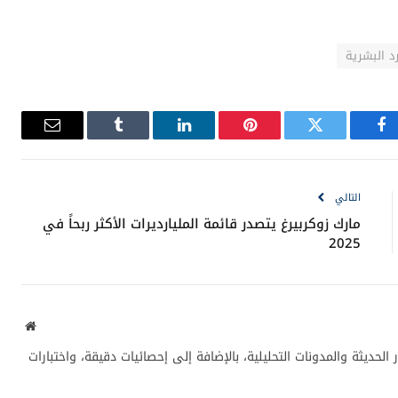
AskHR هي منصة ذكاء اصطناعي طورتها IBM لإدارة المهام الروتينية في قسم الموارد البشرية، مثل
لداخلية.
8, موظف، مع التركيز على المهام الروتينية، بينما تم توظيف موظفين جدد في