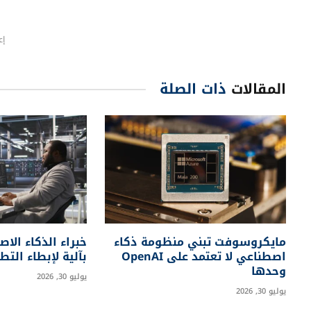
ما هي الخطوات التي تتخذها IBM لدعم الموظفين المتأثرين؟
تعمل IBM على إعادة توزيع القوى العاملة 
أدوار جديدة تتطلب مهارات بشرية متقدمة.
AskHR
IBM
استبدال الوظائف
الذكاء الاصطناعي
الموار
شاركها.
السابق
زلزال مرمريس بقوة 5.8 يهز جنوب غرب تركيا ويصل
صداه إلى دول مجاورة