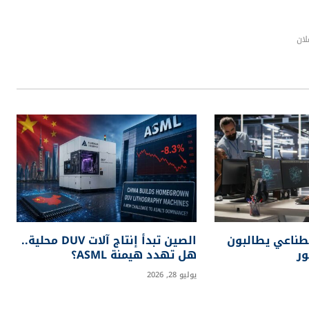
وتوفير فرص تدريبية لتأهيل الموظفين المتأثرين للانتقال إلى
د البشرية
فيسبوك
تويتر
بينتيريست
لينكدإن
Tumblr
البريد
الإلكترون
التالي
مارك زوكربيرغ يتصدر قائمة المليارديرات الأكثر ربحاً في
2025