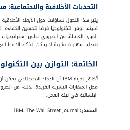
أعلنت شرك
الاصطناعي R
والوثائق الداخلية. هذا التحول أدى إلى توفيرا
بقيمة 3.5 مليار دولار عبر أكثر من 70 مجالًا وظيفيًا.
توجيه الموارد نحو توظيف مبرمجين ومهندسي ب
الذكاء الاصطناعي يُستخدم لتحسين الكفاءة، ولي
البشرية في مجالات التفكير النقدي والتفاعل الإ
التحديات الأخلاقية والاجتماعية:
يثير هذا التحول تساؤلات حول الأبعاد الأخلاقية 
فبينما توفر التكنولوجيا فرصًا لتحسين الكفاءة،
القوى العاملة. من الضروري تطوير استراتيجيات
تتطلب مهارات بشرية لا يمكن للذكاء الاصطناعي