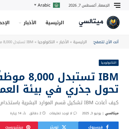
Arabic
الجمعة, أغسطس 7, 2026
▼
الرئيسية
الأخبار
الإحص
أنت الآن تتصفح:
الرئيسية
»
الأخبار
»
التكنولوجيا
»
IBM تستبدل 8,000 موظفًا بالذكاء الاصطناعي: تحول جذري في بيئة العمل
التكنولوجيا
IBM تستبدل
تحول جذري في بيئة العم
كيف أعادت IBM تشكيل قسم الموارد البشرية باستخدام منصة AskHR؟
ميتالسي
يونيو 3, 2025
لا توجد تعليقات
2 دقائق
14
زيارة
فيسبوك
تويتر
بينتيريست