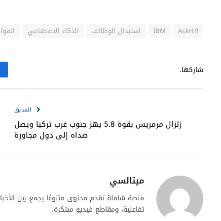
ما هي منصة AskHR؟
معالجة طلبات الإجازات وإدارة الرواتب والوثائق ا
هل استبدلت IBM جميع موظفي الموارد البشرية بالذكاء الاصطناعي؟
لا، تم استبدال حوالي 000
مجالات تتطلب مهارات بشرية متقدمة.