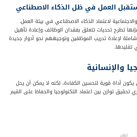
ة IBM عن تسريح حوالي 8,000 موظف من قسم الموارد البشرية، مستبدلةً إياهم بمنصة الذكاء
AskH، التي أصبحت تدير 94% من المهام الروتينية مثل معالجة طلبات الإجازات وإدارة الرواتب
ت مالية ضخمة، حيث قدرت الشركة تحقيق تحسينات إنتاجية
رغم التسريحات، أكد الرئيس التنفيذي لشركة IBM، أرفيند كريشنا، أن إجمالي عدد الموظفين قد زاد، حيث تم
رمجيات ومتخصصين في التسويق والمبيعات. وأشار إلى أن
س لاستبدال البشر بالكامل، مؤكدًا على أهمية المهارات
نساني.
 مستقبل العمل في ظل الذكاء الاصطناعي
والاجتماعية لاعتماد الذكاء الاصطناعي في بيئة العمل.
 فإنها تطرح تحديات تتعلق بفقدان الوظائف وإعادة تأهيل
 شاملة لإعادة تدريب الموظفين وتوجيههم نحو أدوار جديدة
 تقليدها.