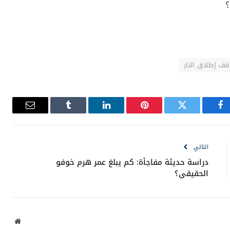
؟
ف إطلاق النار
فيسبوك
تويتر
بينتيريست
لينكدإن
Tumblr
البريد
الإلكترون
التالي
دراسة حديثة مفاجأة: كم يبلغ عمر هرم خوفو
الحقيقي؟
موقع