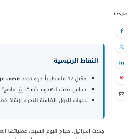
شاركها
النقاط الرئيسية
مقتل 17 فلسطينياً جراء تجدد
قصف غز
حماس تصف الهجوم بأنه “خرق فاضح” لات
دعوات للدول الضامنة للتحرك لإنقاذ خطة ا
جددت إسرائيل، صباح اليوم السبت، عملياتها ال