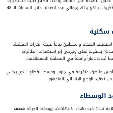
تفاق التهدئة على المحك. وأكدت مصادر طبية فلسطينية
مقتل ما لا يقل عن 12 فلسطينياً جراء الغارات الأخيرة، ليرتفع بذلك إجمالي عدد الضحايا خلال الساعات الـ 48
 سكنية
قبلت الضحايا والمصابين تباعاً نتيجة الغارات المكثفة.
/الحدث” بسقوط قتلى وجرحى إثر استهداف الطائرات
ما أحدث دماراً واسعاً في المنطقة المستهدفة.
 أمس مناطق متفرقة في جنوب ووسط القطاع، الذي يعاني
 من تعقيد الوضع الإنساني المتدهور.
د الوسطاء
لهجة نددت فيه بهذه الانتهاكات. ووصفت الحركة
قصف