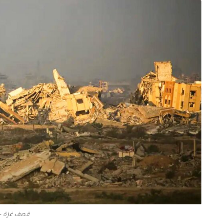
قصف غزة -