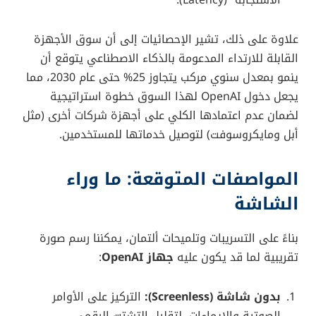
الاستجابة” (Latency).
علاوة على ذلك، تشير الإحصائيات إلى أن سوق الأجهزة
القابلة للارتداء المدعومة بالذكاء الاصطناعي يتوقع أن
ينمو بمعدل سنوي مركب يتجاوز 25% حتى عام 2030، مما
يجعل دخول OpenAI لهذا السوق خطوة استراتيجية
لضمان عدم اعتمادها الكلي على أجهزة شركات أخرى (مثل
أبل ومايكروسوفت) لتوصيل خدماتها للمستخدمين.
المواصفات المتوقعة: ما وراء
الشاشة
بناءً على التسريبات وتلميحات ألتمان، يمكننا رسم صورة
تقريبية لما قد يكون عليه
جهاز OpenAI
:
بدون شاشة (Screenless):
التركيز على الأوامر
الصوتية والإيماءات، لتقليل التشتت الرقمي.