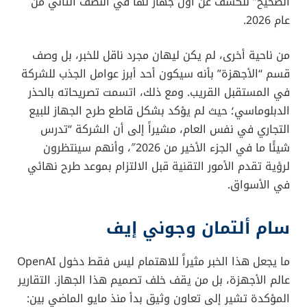
الصحيح” للكشف عن أول جهاز لها في النصف الثاني من
عام 2026.
من ناحية أخرى، لم يكن ليهان مجرد ناقل للخبر، بل وصف
قسم “الأجهزة” بأنه سيكون أحد أبرز عوامل الجذب للشركة
في المستقبل القريب. ومع ذلك، اتسمت تصريحاته بالحذر
الدبلوماسي؛ حيث لم يؤكد بشكل قاطع طرح الجهاز للبيع
التجاري في نفس العام، مشيراً إلى أن الشركة “تدرس
شيئًا ما في الجزء الأخير من 2026″، وأنهم سينتظرون
لرؤية تقدم الأمور التقنية قبل الالتزام بموعد طرح نهائي
في الأسواق.
سام ألتمان وجوني إيف
ما يجعل هذا الخبر مثيراً للاهتمام ليس فقط دخول OpenAI
عالم الأجهزة، بل من يقف خلف تصميم هذا الجهاز. التقارير
المؤكدة تشير إلى تعاون وثيق بدأ منذ مايو الماضي بين: