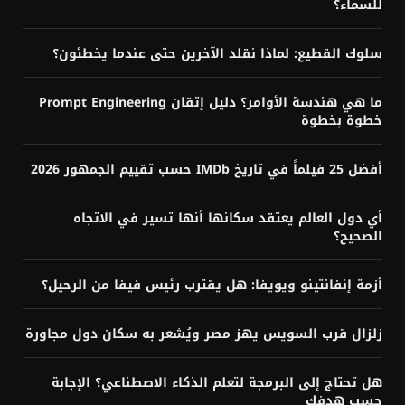
للسماء؟
سلوك القطيع: لماذا نقلد الآخرين حتى عندما يخطئون؟
ما هي هندسة الأوامر؟ دليل إتقان Prompt Engineering
خطوة بخطوة
أفضل 25 فيلماً في تاريخ IMDb حسب تقييم الجمهور 2026
أي دول العالم يعتقد سكانها أنها تسير في الاتجاه
الصحيح؟
أزمة إنفانتينو ويويفا: هل يقترب رئيس فيفا من الرحيل؟
زلزال قرب السويس يهز مصر ويُشعر به سكان دول مجاورة
هل تحتاج إلى البرمجة لتعلم الذكاء الاصطناعي؟ الإجابة
حسب هدفك