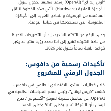
“أوبن إيه آي” (OpenAI) رسمياً سعيها لدخول سوق
الأجهزة المادية (Hardware). تأتي هذه الخطوة لتنقل
المنافسة من البرمجيات والنماذج اللغوية إلى الأجهزة
الملموسة التي نستخدمها في حياتنا اليومية.
وعلى الرغم من التكتم الشديد، إلا أن التصريحات الأخيرة
من قادة الشركة تشير إلى أننا بصدد رؤية منتج قد يغير
قواعد اللعبة تماماً بحلول عام 2026.
تأكيدات رسمية من دافوس:
الجدول الزمني للمشروع
خلال فعاليات المنتدى الاقتصادي العالمي في دافوس،
كشف “كريس ليهان”، رئيس قسم السياسات العالمية في
OpenAI، عن تفاصيل حصرية لموقع “أكسيوس”. صرح
ليهان بأن الشركة تسير بخطى ثابتة و”على المسار