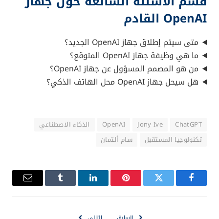
قسم الأسئلة الشائعة حول جهاز
OpenAI القادم
متى سيتم إطلاق جهاز OpenAI الجديد؟
ما هي وظيفة جهاز OpenAI المتوقع؟
من هو المصمم المسؤول عن جهاز OpenAI؟
هل سيحل جهاز OpenAI محل الهاتف الذكي؟
ChatGPT
Jony Ive
OpenAI
الذكاء الاصطناعي
تكنولوجيا المستقبل
سام ألتمان
فيسبوك
تويتر
بينتيريست
لينكدإن
Tumblr
البريد
الإلكترو
السابق
التالي