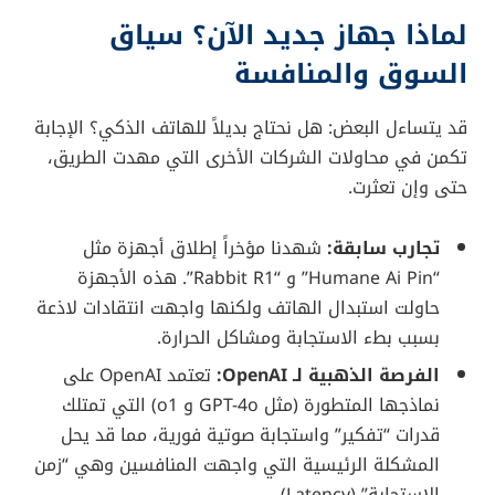
لماذا جهاز جديد الآن؟ سياق
السوق والمنافسة
قد يتساءل البعض: هل نحتاج بديلاً للهاتف الذكي؟ الإجابة
تكمن في محاولات الشركات الأخرى التي مهدت الطريق،
حتى وإن تعثرت.
تجارب سابقة:
شهدنا مؤخراً إطلاق أجهزة مثل
“Humane Ai Pin” و “Rabbit R1”. هذه الأجهزة
حاولت استبدال الهاتف ولكنها واجهت انتقادات لاذعة
بسبب بطء الاستجابة ومشاكل الحرارة.
الفرصة الذهبية لـ OpenAI:
تعتمد OpenAI على
نماذجها المتطورة (مثل GPT-4o و o1) التي تمتلك
قدرات “تفكير” واستجابة صوتية فورية، مما قد يحل
المشكلة الرئيسية التي واجهت المنافسين وهي “زمن