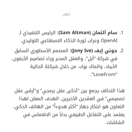
إعلان
سام ألتمان (Sam Altman):
الرئيس التنفيذي لـ
OpenAI وعراب ثورة الذكاء الاصطناعي التوليدي.
جوني إيف (Jony Ive):
المصمم الأسطوري السابق
في شركة “أبل”، والعقل المدبر وراء تصاميم الآيفون،
الآيباد، والماك بوك، من خلال شركتة الحالية
“LoveFrom”.
هذا التحالف يجمع بين “أذكى عقل برمجي” و”أرقى عقل
تصميمي” في العقدين الأخيرين. الهدف المعلن لهذا
التعاون هو ابتكار جهاز “أكثر هدوءاً” من الهاتف الذكي،
يعتمد على التفاعل الطبيعي بدلاً من الانغماس في
الشاشات.