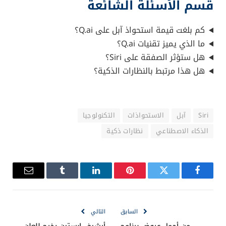
قسم الأسئلة الشائعة
كم بلغت قيمة استحواذ آبل على Q.ai؟
ما الذي يميز تقنيات Q.ai؟
هل ستؤثر الصفقة على Siri؟
هل هذا مرتبط بالنظارات الذكية؟
Siri
آبل
الاستحواذات
التكنولوجيا
الذكاء الاصطناعي
نظارات ذكية
فيسبوك
تويتر
بينتيريست
لينكدإن
Tumblr
البريد
الإلكترو
السابق
التالي