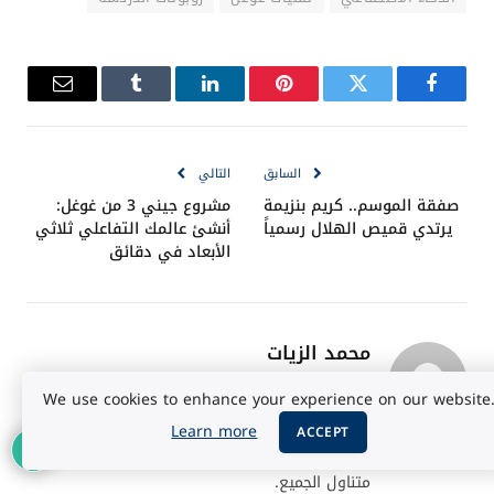
فيسبوك
تويتر
بينتيريست
لينكدإن
Tumblr
البريد
الإلكترو
السابق
التالي
صفقة الموسم.. كريم بنزيمة
مشروع جيني 3 من غوغل:
يرتدي قميص الهلال رسمياً
أنشئ عالمك التفاعلي ثلاثي
الأبعاد في دقائق
محمد الزيات
We use cookies to enhance your experience on our website
أكتب بشغف عن التكنولوجيا والعلوم وكل ما هو
جديد ومثير في عالم الابتكار. أشارك مقالات تهدف
Learn more
ACCEPT
إلى تبسيط المفاهيم الحديثة وجعل المعرفة في
متناول الجميع.