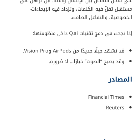
على شكل التفاعل بين الإنسان والآلة. آبل تراهن على
مستقبل تقلّ فيه الكلمات، وتزداد فيه الإيماءات،
الخصوصية، والتفاعل الصامت.
إذا نجحت في دمج تقنيات Q.ai داخل منظومتها:
قد نشهد جيلًا جديدًا من AirPods وVision Pro.
وقد يصبح “الصوت” خيارًا… لا ضرورة.
المصادر
Financial Times
Reuters