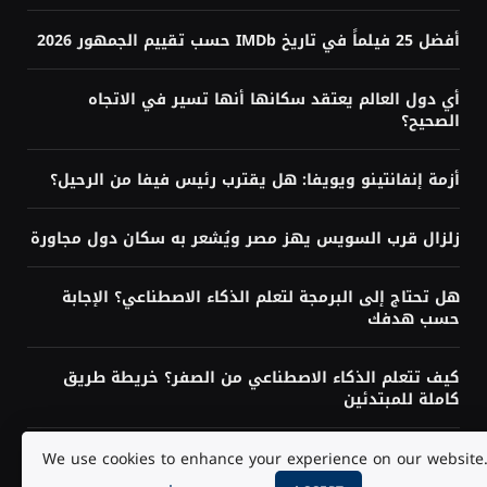
أفضل 25 فيلماً في تاريخ IMDb حسب تقييم الجمهور 2026
أي دول العالم يعتقد سكانها أنها تسير في الاتجاه
الصحيح؟
أزمة إنفانتينو ويويفا: هل يقترب رئيس فيفا من الرحيل؟
زلزال قرب السويس يهز مصر ويُشعر به سكان دول مجاورة
هل تحتاج إلى البرمجة لتعلم الذكاء الاصطناعي؟ الإجابة
حسب هدفك
كيف تتعلم الذكاء الاصطناعي من الصفر؟ خريطة طريق
كاملة للمبتدئين
مايكروسوفت تبني منظومة ذكاء اصطناعي لا تعتمد على
We use cookies to enhance your experience on our website
OpenAI وحدها