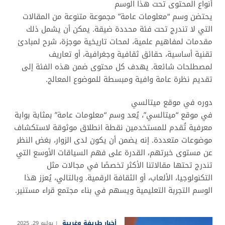
أنواع المحتوى تحت هذا الوسم
يحتضن وسم “معلومات عامة” مجموعة متنوعة من المقالات
التي لا تندرج تحت فئة محددة ضيقة. يمكن أن يشمل ذلك
مقدمات لمفاهيم علمية، لمحات تاريخية موجزة، شرح لمبادئ
تقنية أساسية، حقائق ثقافية وجغرافية، أو تعاريف
لمصطلحات شائعة. يهدف كل محتوى ضمن هذه الفئة إلى
تقديم نظرة عامة وافية ومبسطة للموضوع المعالج.
دوره في موقع ميتالسي
في موقع “ميتالسي”، يُعد وسم “معلومات عامة” بمثابة بوابة
معرفية تُقدم للمستخدمين نقطة انطلاق موثوقة لاستكشاف
موضوعات متعددة. إنه يضمن أن يكون لدى الزوار، بغض النظر
عن مستوى خبرتهم، القدرة على فهم السياقات الأوسع التي
تندرج تحتها مقالاتنا الأكثر تخصصًا في مجالات مثل
التكنولوجيا، الألعاب، أو الثقافة الرقمية. وبالتالي، يُعزز هذا
الوسم التجربة التعليمية ويسهم في بناء مجتمع قراء مستنير.
أخبار طريفة وغريبة
يوليو 29, 2025