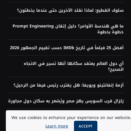
سلوك القطيع: لماذا نقلد الآخرين حتى عندما يخطئون؟
ما هي هندسة الأوامر؟ دليل إتقان Prompt Engineering
خطوة بخطوة
أفضل 25 فيلماً في تاريخ IMDb حسب تقييم الجمهور 2026
أي دول العالم يعتقد سكانها أنها تسير في الاتجاه
الصحيح؟
أزمة إنفانتينو ويويفا: هل يقترب رئيس فيفا من الرحيل؟
زلزال قرب السويس يهز مصر ويُشعر به سكان دول مجاورة
هل تحتاج إلى البرمجة لتعلم الذكاء الاصطناعي؟ الإجابة
We use cookies to enhance your experience on our website
حسب هدفك
Learn more
ACCEPT