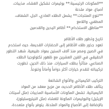
**المكونات الرئيسية:** بوليمرات تشكيل الغشاء، مذيبات،
أصباغ، مواد ملدنة
**تنوع المنتجات:** يشمل الطلاء العادي، الجل، الشفاف،
المطفي، واللامع
**مناطق الاستخدام:** أظافر اليدين والقدمين
تاريخ وتطور طلاء الأظافر
تعود جذور طلاء الأظافر إلى الحضارات القديمة، حيث استخدم
في الصين ومصر منذ آلاف السنين بمواد طبيعية. شهد التطور
الحقيقي في القرن العشرين مع ظهور تكنولوجيا الطلاء
الصناعي، متأثراً بطلاء السيارات. منذ ذلك الحين، تطورت
تركيباته لتقدم خيارات أكثر دواماً وأماناً وتنوعاً.
التركيب الكيميائي والأنواع الشائعة
يتألف طلاء الأظافر الحديث من مزيج معقد من المواد
الكيميائية. تشمل المكونات الأساسية المذيبات (مثل أسيتات
الإيثيل) والبوليمرات المكونة للغشاء (مثل النيتروسليلوز)،
بالإضافة إلى الأصباغ والمواد الملدنة. يتوفر بأنواع متعددة،