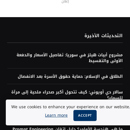
إعلان
التحديثات الأخيرة
مشروع أبيات هيلز في سوريا: تفاصيل الأسعار والدفعة
الأولى والتقسيط
الطلاق في الإسلام: حماية حقوق الأسرة بعد الانفصال
سالار دي أويوني: كيف تتحول أكبر صحراء ملحية إلى مرآة
للسماء؟
We use cookies to enhance your experience on our website
سلوك القطيع: لماذا نقلد الآخرين حتى عندما يخطئون؟
Learn more
ACCEPT
ما هي هندسة الأوامر؟ دليل إتقان Prompt Engineering