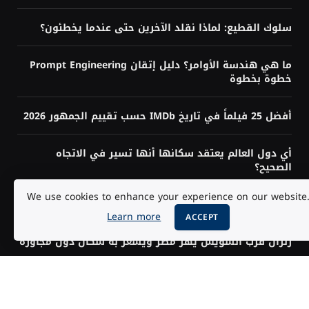
سلوك القطيع: لماذا نقلد الآخرين حتى عندما يخطئون؟
ما هي هندسة الأوامر؟ دليل إتقان Prompt Engineering
خطوة بخطوة
أفضل 25 فيلماً في تاريخ IMDb حسب تقييم الجمهور 2026
أي دول العالم يعتقد سكانها أنها تسير في الاتجاه
الصحيح؟
We use cookies to enhance your experience on our website
أزمة إنفانتينو ويويفا: هل يقترب رئيس فيفا من الرحيل؟
Learn more
ACCEPT
زلزال قرب السويس يهز مصر ويُشعر به سكان دول مجاورة
هل تحتاج إلى البرمجة لتعلم الذكاء الاصطناعي؟ الإجابة
حسب هدفك