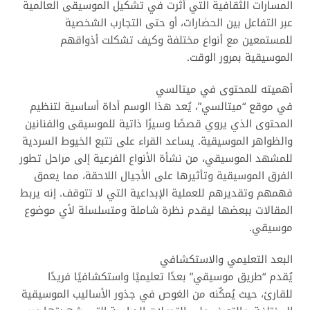
المسارات الثقافية التي أثرت في تشكيل الموسيقى العالمية
عبر التفاعل بين الحضارات، أو حتى التجارب الشخصية
للمستمعين مع أنواع مختلفة وكيف تشكلت أذواقهم
الموسيقية بمرور الوقت.
أهميته للمحتوى في ميتالسي
في موقع “ميتالسي”، يُعد هذا الوسم أداة أساسية لتنظيم
المحتوى الذي يروي قصصًا وسيرًا ذاتية للموسيقى والفنانين
والظواهر الموسيقية. يساعد القراء على تتبع الخيوط السردية
للمشهد الموسيقي، من نشأة الأنواع الفرعية إلى مراحل تطور
الفرق الموسيقية وتأثيرها على الأجيال اللاحقة، مما يعمق
فهمهم وتقديرهم للعملية الإبداعية التي لا تتوقف. إنه يربط
المقالات ببعضها ليقدم نظرة شاملة ومتسلسلة لأي موضوع
موسيقي.
البعد التعليمي والاستكشافي
يُقدم “طريق موسيقي” بعدًا تعليميًا واستكشافيًا فريدًا
للقارئ، حيث يُمكّنه من الغوص في جذور الأساليب الموسيقية