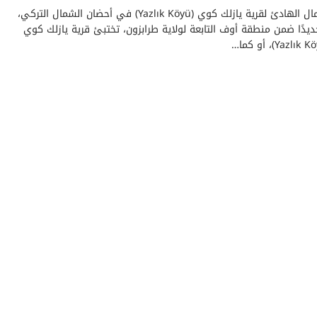
الجمال الهادئ لقرية يازلك كوي (Yazlık Köyü) في أحضان الشمال التركي،
ديدًا ضمن منطقة أوف التابعة لولاية طرابزون، تختبئ قرية يازلك كوي