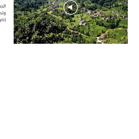
وتح
(Yazlık Köyü)، أو كما…