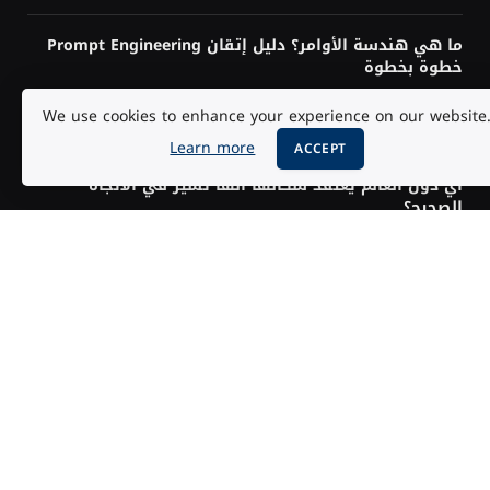
ما هي هندسة الأوامر؟ دليل إتقان Prompt Engineering
خطوة بخطوة
We use cookies to enhance your experience on our website
أفضل 25 فيلماً في تاريخ IMDb حسب تقييم الجمهور 2026
Learn more
ACCEPT
أي دول العالم يعتقد سكانها أنها تسير في الاتجاه
الصحيح؟
أزمة إنفانتينو ويويفا: هل يقترب رئيس فيفا من الرحيل؟
زلزال قرب السويس يهز مصر ويُشعر به سكان دول مجاورة
هل تحتاج إلى البرمجة لتعلم الذكاء الاصطناعي؟ الإجابة
حسب هدفك