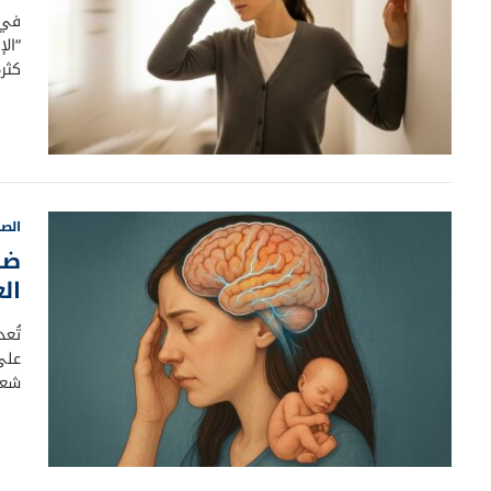
في 
“ال
كثر
الصح
ضب
ال
تُعد
على
شعو