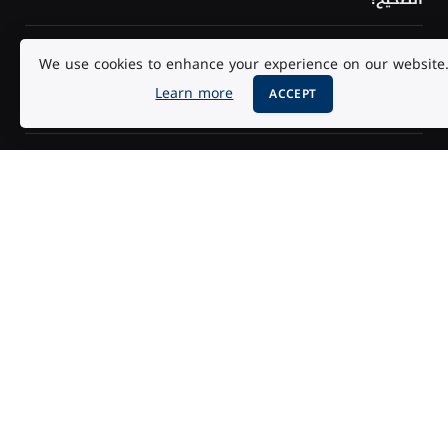
أزمة إنفانتينو ويويفا: هل يقترب رئيس فيفا من الرحيل؟
We use cookies to enhance your experience on our website
Learn more
ACCEPT
زلزال قرب السويس يهز مصر ويُشعر به سكان دول مجاورة
هل تحتاج إلى البرمجة لتعلم الذكاء الاصطناعي؟ الإجابة
حسب هدفك
© 2026 جميع الحقوق محفوظة.
من نحن
تواصل معنا
الأرشيف
سياسة الخصوصية
الأحكام والشروط