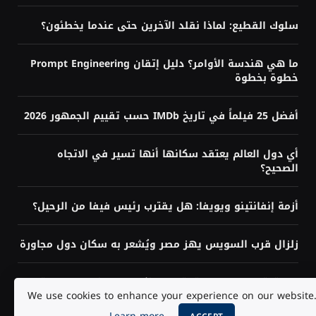
سلوك القطيع: لماذا نقلد الآخرين حتى عندما يخطئون؟
ما هي هندسة الأوامر؟ دليل إتقان Prompt Engineering
خطوة بخطوة
أفضل 25 فيلماً في تاريخ IMDb حسب تقييم الجمهور 2026
أي دول العالم يعتقد سكانها أنها تسير في الاتجاه
الصحيح؟
أزمة إنفانتينو ويويفا: هل يقترب رئيس فيفا من الرحيل؟
زلزال قرب السويس يهز مصر ويُشعر به سكان دول مجاورة
هل تحتاج إلى البرمجة لتعلم الذكاء الاصطناعي؟ الإجابة
We use cookies to enhance your experience on our website
حسب هدفك