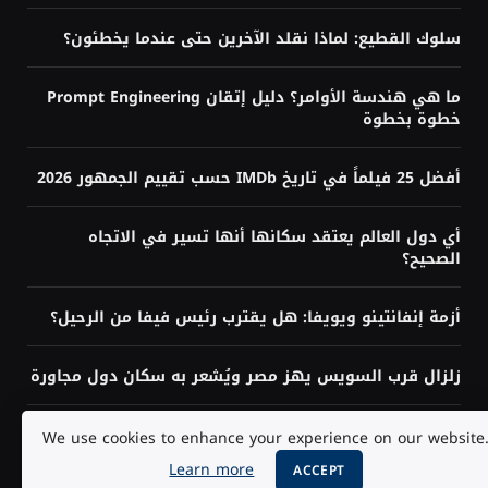
سلوك القطيع: لماذا نقلد الآخرين حتى عندما يخطئون؟
ما هي هندسة الأوامر؟ دليل إتقان Prompt Engineering
خطوة بخطوة
أفضل 25 فيلماً في تاريخ IMDb حسب تقييم الجمهور 2026
أي دول العالم يعتقد سكانها أنها تسير في الاتجاه
الصحيح؟
أزمة إنفانتينو ويويفا: هل يقترب رئيس فيفا من الرحيل؟
زلزال قرب السويس يهز مصر ويُشعر به سكان دول مجاورة
هل تحتاج إلى البرمجة لتعلم الذكاء الاصطناعي؟ الإجابة
We use cookies to enhance your experience on our website
حسب هدفك
Learn more
ACCEPT