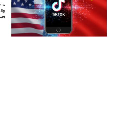
منذ
والص
سبتمبر 5