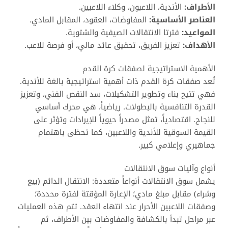
الأطراف:
الأندية، اللاعبون، وكلاء اللاعبين.
العناصر الأساسية:
المفاوضات، العقود، المقابل المادي.
المواعيد:
فترتا الانتقالات الصيفية والشتوية.
الأهداف:
تعزيز الفريق، تحقيق عائد مالي، أو فرصة للاعب.
الأهمية الاستراتيجية لصفقات كرة القدم
تُعد صفقات كرة القدم ذات أهمية استراتيجية بالغة للأندية.
فهي تتيح بناء وتطوير التشكيلات، سد النقص الفني، وتعزيز
القدرة التنافسية بالبطولات. رياضياً، هي محرك أساسي
للنجاح. اقتصادياً، تمثل مصدراً حيوياً للإيرادات وتؤثر على
القيمة السوقية للأندية واللاعبين، كما تحظى باهتمام
جماهيري وإعلامي كبير.
أنواع وآليات سوق الانتقالات
يشمل سوق الانتقالات أنواعاً متعددة: الانتقال الدائم (بيع
وشراء) مقابل مبلغ مادي؛ الإعارة المؤقتة لفترة محددة؛
وصفقات اللاعبين الأحرار عند انتهاء العقد. تتم هذه العمليات
عبر مراحل تبدأ بالكشافة والمفاوضات بين الأطراف، ثم