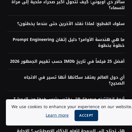
سالار دي أويوني: كيف تتحول أكبر صحراء ملحية إلى مرآة
للسماء؟
سلوك القطيع: لماذا نقلد الآخرين حتى عندما يخطئون؟
ما هي هندسة الأوامر؟ دليل إتقان Prompt Engineering
خطوة بخطوة
أفضل 25 فيلماً في تاريخ IMDb حسب تقييم الجمهور 2026
أي دول العالم يعتقد سكانها أنها تسير في الاتجاه
الصحيح؟
أزمة إنفانتينو ويويفا: هل يقترب رئيس فيفا من الرحيل؟
We use cookies to enhance your experience on our website
زلزال قرب السويس يهز مصر ويُشعر به سكان دول مجاورة
Learn more
ACCEPT
هل تحتاج إلى البرمجة لتعلم الذكاء الاصطناعي؟ الإجابة