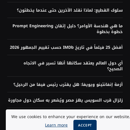
سلوك القطيع: لماذا نقلد الآخرين حتى عندما يخطئون؟
ما هي هندسة الأوامر؟ دليل إتقان Prompt Engineering
خطوة بخطوة
أفضل 25 فيلماً في تاريخ IMDb حسب تقييم الجمهور 2026
أي دول العالم يعتقد سكانها أنها تسير في الاتجاه
الصحيح؟
أزمة إنفانتينو ويويفا: هل يقترب رئيس فيفا من الرحيل؟
زلزال قرب السويس يهز مصر ويُشعر به سكان دول مجاورة
هل تحتاج إلى البرمجة لتعلم الذكاء الاصطناعي؟ الإجابة
We use cookies to enhance your experience on our website
حسب هدفك
Learn more
ACCEPT