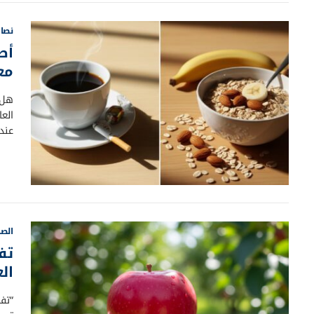
نصائ
أط
مع
هل 
العا
عند
الصح
تف
ال
“تف