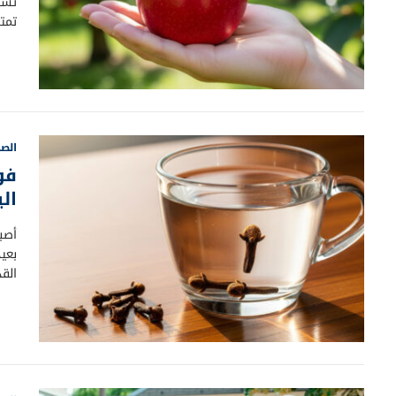
تسا
تمت
الصح
فو
ال
أصب
بعيد
القد