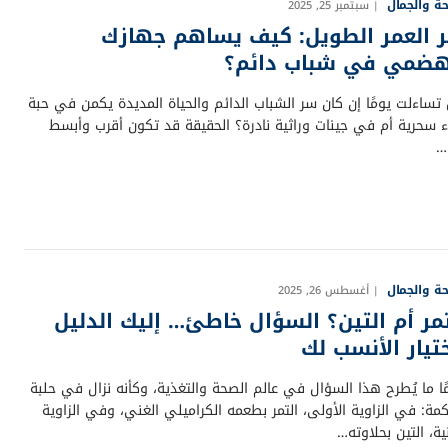
ة والجمال
سبتمبر 25, 2025
 العمر الطويل: كيف يساهم جهازك
هضمي في شباب دائم؟
تساءلت يومًا إن كان سر الشباب الدائم والحياة المديدة يكمن في حبة
ء سحرية أم في جينات وراثية نادرة؟ الحقيقة قد تكون أقرب وأبسط
…
ة والجمال
أغسطس 26, 2025
تمر أم التين؟ السؤال خاطئ… إليك الدليل
ختيار الأنسب لك
ًا ما يُطرح هذا السؤال في عالم الصحة والتغذية، وكأنه نزال في حلبة
مة: في الزاوية الأولى، التمر بطعمه الكراميلي الغني، وفي الزاوية
نية، التين بحلاوته…