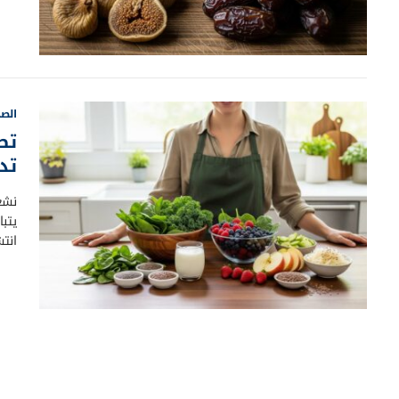
الصح
تط
تد
نشعر
يتب
انت