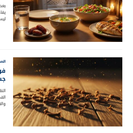
بعد
يفاج
ليس
الصح
فو
جسمك 
النق
الف
وال