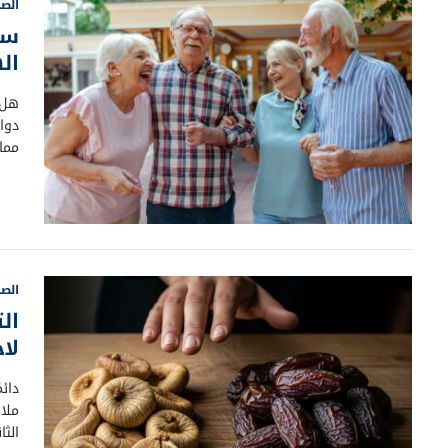
الصح
سر
ال
هل 
دوا
مما
الصح
ال
لا
دائم
ملاك
الثا