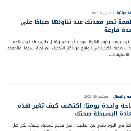
ح حياتية
أكتوبر 8, 2025
عمة تضر معدتك عند تناولها صباحًا على
دة فارغة
تبدأ يومك بكوب قهوة سوداء أو عصير برتقال طازج؟ قد تبدو هذه
دات صحية، لكنها في الواقع من أكثر الأخطاء الصباحية شيوعًا. فالمعدة
 الاستيقاظ…
ة والجمال
سبتمبر 30, 2025
احة واحدة يوميًا: اكتشف كيف تغير هذه
عادة البسيطة صحتك
احة في اليوم تغني عن الطبيب”، مثل قديم سمعناه جميعًا، لكن هل