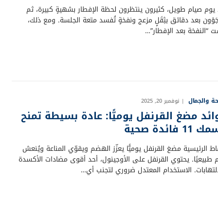
 يوم صيام طويل، كثيرون ينتظرون لحظة الإفطار بشهيةٍ كبيرة، ثم
َؤون بعد دقائق بثِقَلٍ مزعج ونفخةٍ تُفسد متعة الجلسة. ومع ذلك،
ت “النفخة بعد الإفطار”…
ة والجمال
نوفمبر 20, 2025
ائد مضغ القرنفل يوميًّا: عادة بسيطة تمنح
11 فائدة صحية
اط الرئيسية مضغ القرنفل يوميًّا يعزّز الهضم ويقوّي المناعة ويُنعش
م طبيعيًا. يحتوي القرنفل على الأوجينول، أحد أقوى مضادات الأكسدة
التهابات. الاستخدام المعتدل ضروري لتجنب أي…