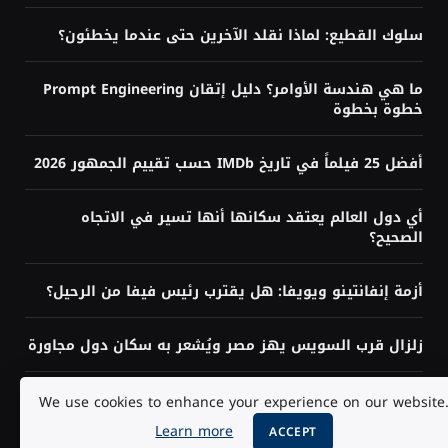
سلوك القطيع: لماذا نقلد الآخرين حتى عندما يخطئون؟
ما هي هندسة الأوامر؟ دليل إتقان Prompt Engineering
خطوة بخطوة
أفضل 25 فيلماً في تاريخ IMDb حسب تقييم الجمهور 2026
أي دول العالم يعتقد سكانها أنها تسير في الاتجاه
الصحيح؟
أزمة إنفانتينو ويويفا: هل يقترب رئيس فيفا من الرحيل؟
زلزال قرب السويس يهز مصر ويُشعر به سكان دول مجاورة
هل تحتاج إلى البرمجة لتعلم الذكاء الاصطناعي؟ الإجابة
We use cookies to enhance your experience on our website
حسب هدفك
Learn more
ACCEPT