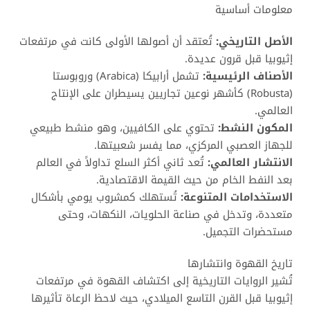
معلومات أساسية
الأصل التاريخي:
تُعتقد أن أصولها الأولى كانت في مرتفعات
إثيوبيا قبل قرون عديدة.
الأصناف الرئيسية:
تشمل أرابيكا (Arabica) وروبوستا
(Robusta) كأشهر نوعين تجاريين يسيطران على الإنتاج
العالمي.
المكون النشط:
تحتوي على الكافيين، وهو منشط طبيعي
للجهاز العصبي المركزي، مما يفسر شعبيتها.
الانتشار العالمي:
تُعد ثاني أكثر السلع تداولاً في العالم
بعد النفط الخام من حيث القيمة الاقتصادية.
الاستخدامات المتنوعة:
تُستهلك كمشروب يومي بأشكال
متعددة، وتدخل في صناعة الحلويات، النكهات، وحتى
مستحضرات التجميل.
تاريخ القهوة وانتشارها
تُشير الروايات التاريخية إلى اكتشاف القهوة في مرتفعات
إثيوبيا قبل القرن التاسع الميلادي، حيث لاحظ الرعاة تأثيرها