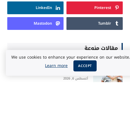
LinkedIn
Pinterest
Mastodon
Tumblr
مقالات منوعة
We use cookies to enhance your experience on our website
الطلاق في الإسلام: حماية حقوق الأسرة
Learn more
ACCEPT
بعد الانفصال
أغسطس 6, 2026
سالار دي أويوني: كيف تتحول أكبر صحراء
ملحية إلى مرآة للسماء؟
أغسطس 5, 2026
سلوك القطيع: لماذا نقلد الآخرين حتى