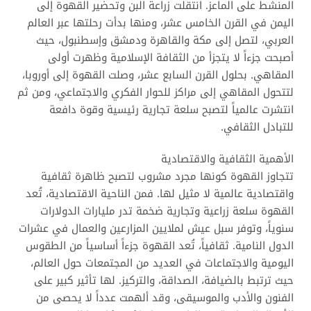
المنشط على الماعز. انتقلت زراعة البن وتحضير القهوة إلى
اليمن في القرن الخامس عشر، ومنها بدأت رحلتها عبر العالم
العربي، لتصل إلى مكة والقاهرة ودمشق وإسطنبول، حيث
أصبحت جزءاً لا يتجزأ من الثقافة الإسلامية وظهرت أولى
المقاهي. بحلول القرن السابع عشر، وصلت القهوة إلى أوروبا،
لتتحول المقاهي إلى مراكز للحوار الفكري والاجتماعي، ومن ثم
انتشرت عالمياً لتصبح سلعة تجارية رئيسية وقوة دافعة
للتبادل الثقافي.
الأهمية الثقافية والاقتصادية
تتجاوز القهوة كونها مجرد مشروب لتصبح ظاهرة ثقافية
واقتصادية عالمية لا مثيل لها. فمن الناحية الاقتصادية، تُعد
القهوة سلعة زراعية وتجارية ضخمة تدر مليارات الدولارات
سنوياً، وتوفر سبل عيش لملايين المزارعين والعمال في عشرات
الدول النامية. ثقافياً، تُعد القهوة جزءاً أساسياً من الطقوس
اليومية والاجتماعات في العديد من المجتمعات حول العالم،
حيث ترتبط بالضيافة، الصداقة، والتركيز. لها تأثير كبير على
الفنون والأدب والموسيقى، وقد ألهمت عدداً لا يحصى من