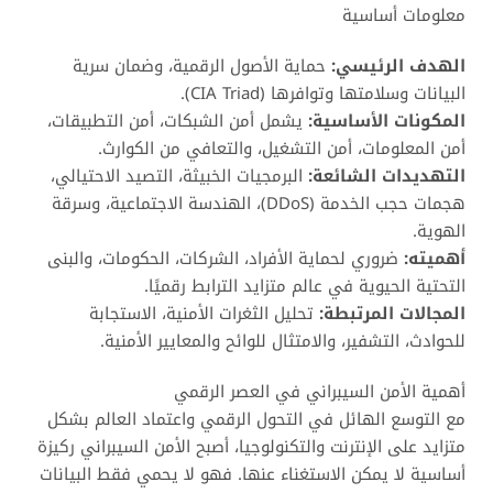
معلومات أساسية
الهدف الرئيسي:
حماية الأصول الرقمية، وضمان سرية
البيانات وسلامتها وتوافرها (CIA Triad).
المكونات الأساسية:
يشمل أمن الشبكات، أمن التطبيقات،
أمن المعلومات، أمن التشغيل، والتعافي من الكوارث.
التهديدات الشائعة:
البرمجيات الخبيثة، التصيد الاحتيالي،
هجمات حجب الخدمة (DDoS)، الهندسة الاجتماعية، وسرقة
الهوية.
أهميته:
ضروري لحماية الأفراد، الشركات، الحكومات، والبنى
التحتية الحيوية في عالم متزايد الترابط رقميًا.
المجالات المرتبطة:
تحليل الثغرات الأمنية، الاستجابة
للحوادث، التشفير، والامتثال للوائح والمعايير الأمنية.
أهمية الأمن السيبراني في العصر الرقمي
مع التوسع الهائل في التحول الرقمي واعتماد العالم بشكل
متزايد على الإنترنت والتكنولوجيا، أصبح الأمن السيبراني ركيزة
أساسية لا يمكن الاستغناء عنها. فهو لا يحمي فقط البيانات